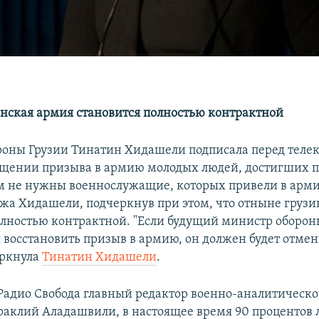
нская армия становится полностью контрактной
оны Грузии Тинатин Хидашели подписала перед тел
ащении призыва в армию молодых людей, достигших 
ам не нужны военнослужащие, которых привели в арми
ожа Хидашели, подчеркнув при этом, что отныне груз
олностью контрактной. "Если будущий министр оборо
 восстановить призыв в армию, он должен будет отме
еркнула
Тинатин Хидашели
.
Радио Свобода главный редактор военно-аналитическ
раклий Аладашвили, в настоящее время 90 процентов 