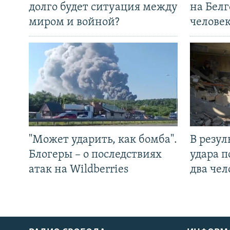
долго будет ситуация между
на Белг
миром и войной?
челове
"Может ударить, как бомба".
В резул
Блогеры – о последствиях
удара п
атак на Wildberries
два чел