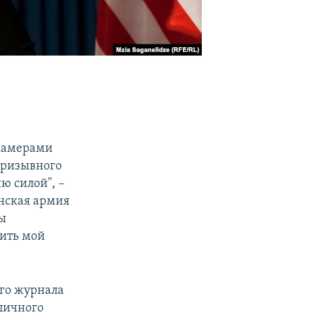
екамерами
призывного
ю силой", –
инская армия
ны
нить мой
ого журнала
личного