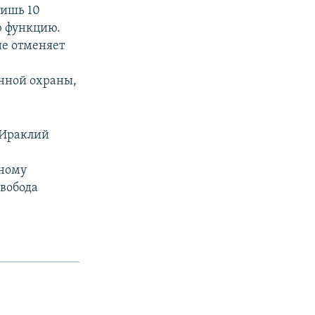
лишь 10
ю функцию.
не отменяет
енной охраны,
 Ираклий
лному
Свобода