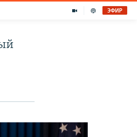
ЭФИР
ный