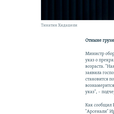
Тинатин Хидашели
Отныне грузи
Министр обор
указ о прекр
возраста. "Н
заявила госп
становится п
вознамерится
указ", – подч
Как сообщил 
"Арсенали" И