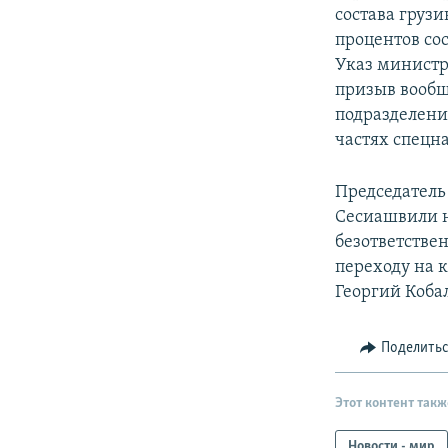
состава груз
процентов со
Указ министр
призыв вообщ
подразделени
частях спецн
Председатель
Сесиашвили 
безответствен
переходу на 
Георгий Коба
Поделить
Этот контент такж
Новости - мир