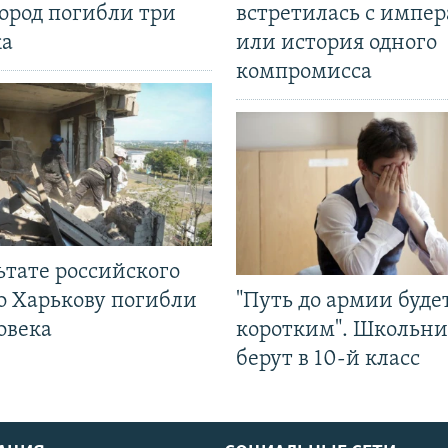
ород погибли три
встретилась с импе
ка
или история одного
компромисса
ьтате российского
о Харькову погибли
"Путь до армии буде
овека
коротким". Школьни
берут в 10-й класс