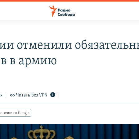
зии отменили обязатель
в в армию
ся
Читать без VPN
сточник в Google