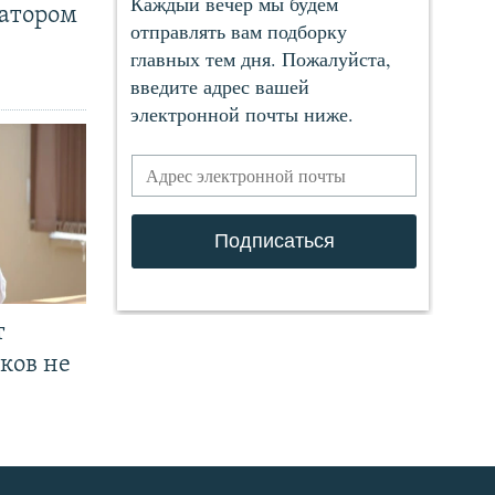
ратором
т
ков не