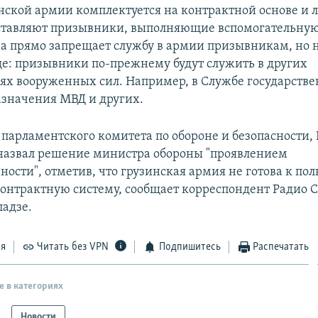
инской армии комплектуется на контрактной основе и 
ставляют призывники, выполняющие вспомогательну
а прямо запрещает службу в армии призывникам, но 
е: призывники по-прежнему будут служить в других
ях вооруженных сил. Например, в Службе государств
азначения МВД и других.
 парламентского комитета по обороне и безопасности,
назвал решение министра обороны "проявлением
ности", отметив, что грузинская армия не готова к по
контрактную систему, сообщает корреспондент Радио 
ладзе.
ся
Читать без VPN
Подпишитесь
Распечатать
е в категориях
Новости