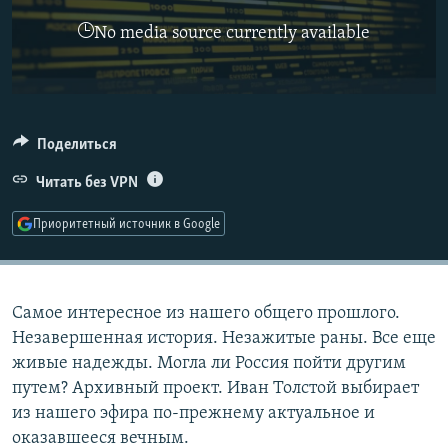
РАСПИСАНИЕ ВЕЩАНИЯ
No media source currently available
ПОДПИШИТЕСЬ НА РАССЫЛКУ
СОЦИАЛЬНЫЕ СЕТИ
Поделиться
Читать без VPN
Приоритетный источник в Google
Все сайты РСЕ/РС
Самое интересное из нашего общего прошлого.
Незавершенная история. Незажитые раны. Все еще
живые надежды. Могла ли Россия пойти другим
путем? Архивный проект. Иван Толстой выбирает
из нашего эфира по-прежнему актуальное и
оказавшееся вечным.