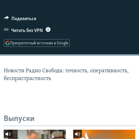
РАСПИСАНИЕ ВЕЩАНИЯ
ПОДПИШИТЕСЬ НА РАССЫЛКУ
Поделиться
Читать без VPN
СОЦИАЛЬНЫЕ СЕТИ
Приоритетный источник в Google
Новости Радио Свобода: точность, оперативность,
Все сайты РСЕ/РС
беспристрастность
Выпуски