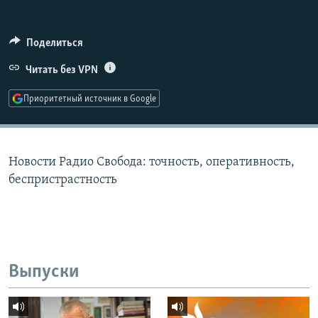
РАСПИСАНИЕ ВЕЩАНИЯ
ПОДПИШИТЕСЬ НА РАССЫЛКУ
Поделиться
Читать без VPN
СОЦИАЛЬНЫЕ СЕТИ
Приоритетный источник в Google
Новости Радио Свобода: точность, оперативность,
Все сайты РСЕ/РС
беспристрастность
Выпуски