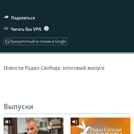
РАСПИСАНИЕ ВЕЩАНИЯ
ПОДПИШИТЕСЬ НА РАССЫЛКУ
Поделиться
Читать без VPN
СОЦИАЛЬНЫЕ СЕТИ
Приоритетный источник в Google
Новости Радио Свобода: итоговый выпуск
Все сайты РСЕ/РС
Выпуски