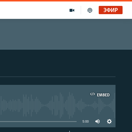
ЭФИР
EMBED
able
5:00