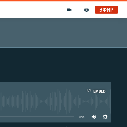
ЭФИР
EMBED
able
5:00