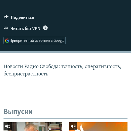
РАСПИСАНИЕ ВЕЩАНИЯ
ПОДПИШИТЕСЬ НА РАССЫЛКУ
Поделиться
Читать без VPN
СОЦИАЛЬНЫЕ СЕТИ
Приоритетный источник в Google
Новости Радио Свобода: точность, оперативность,
Все сайты РСЕ/РС
беспристрастность
Выпуски