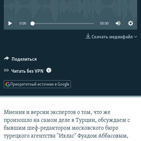
РАСПИСАНИЕ ВЕЩАНИЯ
No media source currently available
ПОДПИШИТЕСЬ НА РАССЫЛКУ
0:00
55:00
СОЦИАЛЬНЫЕ СЕТИ
Скачать медиафайл
Поделиться
Читать без VPN
Все сайты РСЕ/РС
Приоритетный источник в Google
Мнения и версии экспертов о том, что же
произошло на самом деле в Турции, обсуждаем с
бывшим шеф-редактором московского бюро
турецкого агентства "Ихлас" Фуадом Аббасовым,