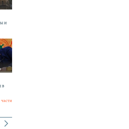
ны и
 в
 части