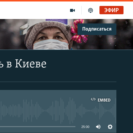
ЭФИР
Подписаться
ь в Киеве
EMBED
able
25:00