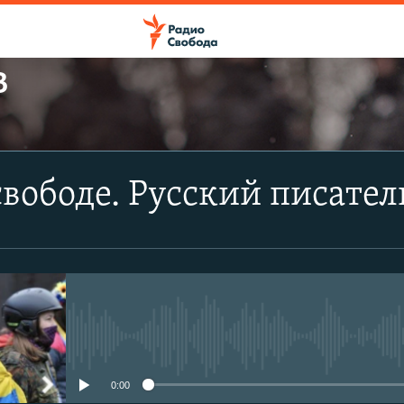
В
ПОДПИСАТЬСЯ
свободе. Русский писател
Apple Podcasts
CastBox
Подписаться
No media source currently avail
0:00