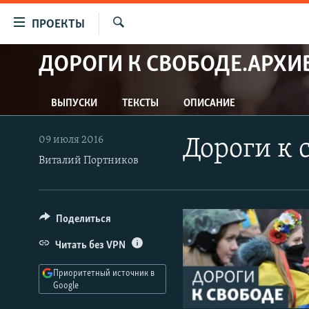
Ссылки
ПРОЕКТЫ
для
Искать
упрощенного
ДОРОГИ К СВОБОДЕ.АРХИ
ПРОГРАММЫ
доступа
ПОДКАСТЫ
Вернуться
ВЫПУСКИ
ТЕКСТЫ
ОПИСАНИЕ
АВТОРСКИЕ ПРОЕКТЫ
к
основному
ЦИТАТЫ СВОБОДЫ
09 июля 2016
Дороги к 
содержанию
МНЕНИЯ
Виталий Портников
Вернутся
КУЛЬТУРА
к
главной
IDEL.РЕАЛИИ
Поделиться
навигации
КАВКАЗ.РЕАЛИИ
Вернутся
Читать без VPN
к
СЕВЕР.РЕАЛИИ
поиску
Приоритетный источник в
СИБИРЬ.РЕАЛИИ
Google