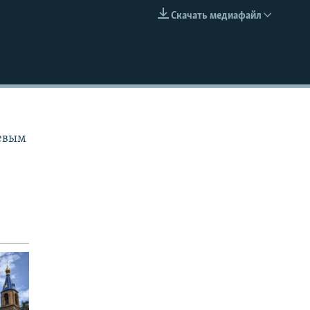
Скачать медиафайл
EMBED
иевым