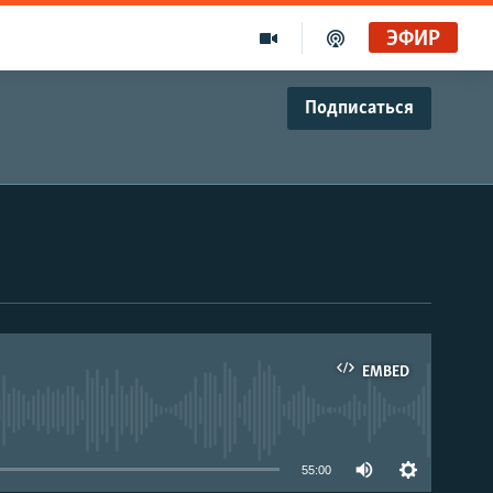
ЭФИР
Подписаться
EMBED
able
55:00