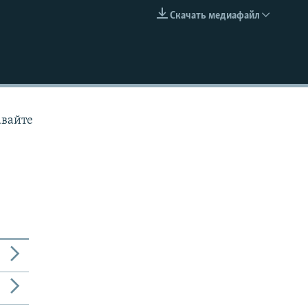
Скачать медиафайл
EMBED
авайте