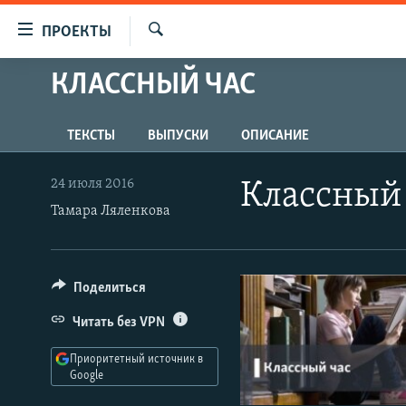
Ссылки
ПРОЕКТЫ
для
Искать
упрощенного
КЛАССНЫЙ ЧАС
ПРОГРАММЫ
доступа
ПОДКАСТЫ
Вернуться
ТЕКСТЫ
ВЫПУСКИ
ОПИСАНИЕ
АВТОРСКИЕ ПРОЕКТЫ
к
основному
ЦИТАТЫ СВОБОДЫ
24 июля 2016
Классный
содержанию
МНЕНИЯ
Тамара Ляленкова
Вернутся
КУЛЬТУРА
к
главной
IDEL.РЕАЛИИ
Поделиться
навигации
КАВКАЗ.РЕАЛИИ
Вернутся
Читать без VPN
к
СЕВЕР.РЕАЛИИ
поиску
Приоритетный источник в
СИБИРЬ.РЕАЛИИ
Google