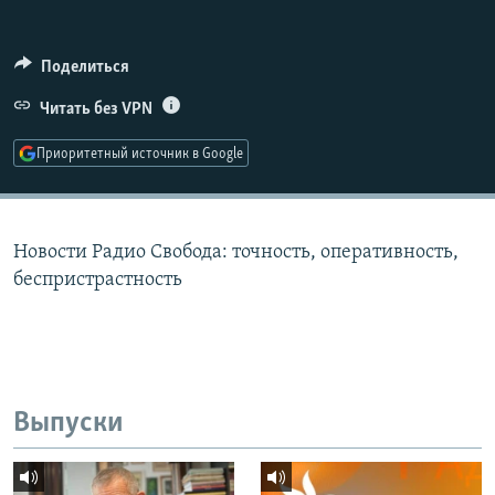
РАСПИСАНИЕ ВЕЩАНИЯ
ПОДПИШИТЕСЬ НА РАССЫЛКУ
Поделиться
Читать без VPN
СОЦИАЛЬНЫЕ СЕТИ
Приоритетный источник в Google
Новости Радио Свобода: точность, оперативность,
Все сайты РСЕ/РС
беспристрастность
Выпуски