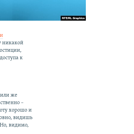
ли
ку никакой
юстиции,
доступа к
 или же
ественно –
боту хорошо и
ловно, видишь
 Но, видимо,