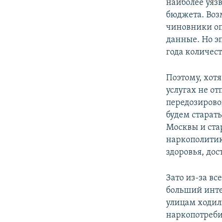
наиболее уяз
бюджета. Воз
чиновники оп
данные. Но э
года количес
Поэтому, хотя
услугах не о
передозировок
будем старат
Москвы и ста
наркополитик
здоровья, дос
Зато из-за вс
больший инте
улицам ходил
наркопотреби