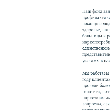
Наш фонд зан
профилактико
помощью люд
здоровье, на
больницы и р
наркопотреби
единственной
представител
уязвимы в пла
Мы работаем 
году клиента
провели боле
гепатита, по
наркозависим
вопросам, св