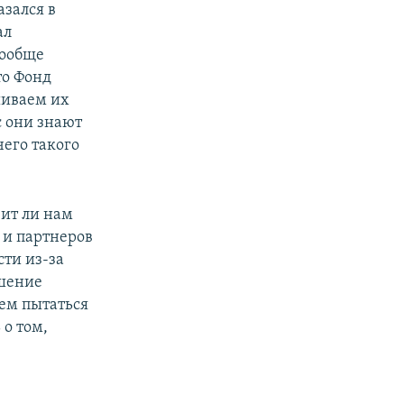
азался в
ал
Вообще
то Фонд
шиваем их
ас они знают
чего такого
зит ли нам
 и партнеров
ти из-за
ешение
дем пытаться
о том,