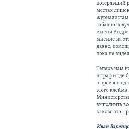
потерявший ра
местах лишен
журналистам:
забавно полу
имени Андрея
мнение на это
давно, помощ
пока не видел
Теперь нам на
штраф и где 
о произошедш
этого клейма
Министерства 
выполнить вс
каково это – 
Иван Варенцо