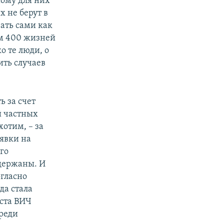
мому для них
 не берут в
ать сами как
ем 400 жизней
о те люди, о
ить случаев
ь за счет
й частных
хотим, – за
явки на
го
ддержаны. И
огласно
ода стала
ста ВИЧ
реди