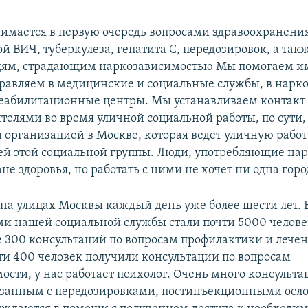
имается в первую очередь вопросами здравоохранени
й ВИЧ, туберкулеза, гепатита С, передозировок, а так
ям, страдающим наркозависимостью Мы помогаем им
правляем в медицинские и социальные службы, в нарк
еабилитационные центры. Мы устанавливаем контакт 
телями во время уличной социальной работы, по сути,
 организацией в Москве, которая ведет уличную работ
ей этой социальной группы. Люди, употребляющие на
не здоровья, но работать с ними не хочет ни одна горо
на улицах Москвы каждый день уже более шести лет.
ми нашей социальной службы стали почти 5000 челове
е 300 консультаций по вопросам профилактики и лече
чти 400 человек получили консультации по вопросам
ости, у нас работает психолог. Очень много консульта
язанным с передозировками, постинъекционными ос