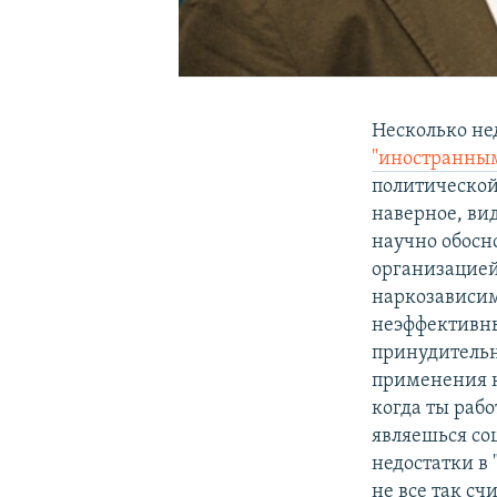
Несколько не
"иностранным
политической
наверное, ви
научно обос
организацией
наркозависим
неэффективны
принудительн
применения к 
когда ты рабо
являешься со
недостатки в 
не все так сч