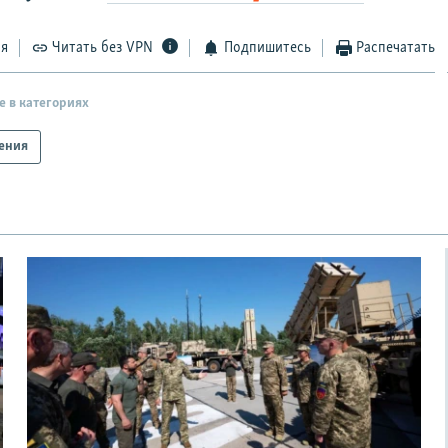
ся
Читать без VPN
Подпишитесь
Распечатать
е в категориях
ения