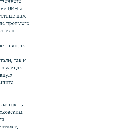
ственного
ией ВИЧ и
естные нам
нце прошлого
иллион.
це в наших
тали, так и
на улицах
ивную
защите
а вызывать
осковским
ла
матолог,