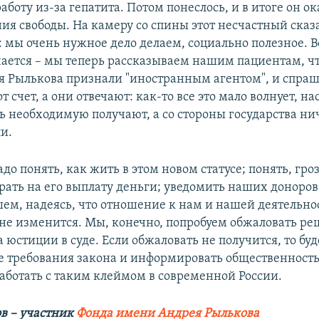
боту из-за гепатита. Потом понеслось, и в итоге он ок
ия свободы. На камеру со спины этот несчастный сказ
 мы очень нужное дело делаем, социально полезное. 
чается – мы теперь рассказываем нашим пациентам, ч
 Рылькова признали "иностранным агентом", и спра
т счет, а они отвечают: как-то все это мало волнует, н
ь необходимую получают, а со стороны государства ни
и.
до понять, как жить в этом новом статусе; понять, гро
брать на его выплату деньги; уведомить наших доноров
ем, надеясь, что отношение к нам и нашей деятельнос
 не изменится. Мы, конечно, попробуем обжаловать р
юстиции в суде. Если обжаловать не получится, то бу
е требования закона и информировать общественность 
работать с таким клеймом в современной России.
в – участник
Фонда имени Андрея Рылькова