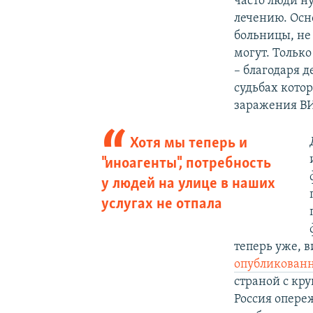
часто люди н
лечению. Осн
больницы, не
могут. Тольк
– благодаря д
судьбах кото
заражения ВИ
Хотя мы теперь и
"иноагенты", потребность
у людей на улице в наших
услугах не отпала
теперь уже, в
опубликованн
страной с кр
Россия опере