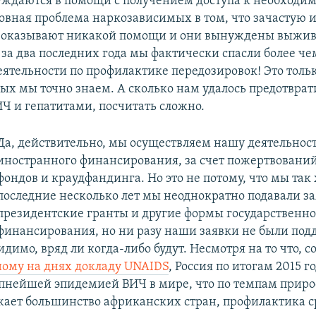
уждаются в помощи с получением доступа к необходи
овная проблема наркозависимых в том, что зачастую их
 оказывают никакой помощи и они вынуждены выжив
о за два последних года мы фактически спасли более ч
еятельности по профилактике передозировок! Это тольк
рых мы точно знаем. А сколько нам удалось предотврат
Ч и гепатитами, посчитать сложно.
Да, действительно, мы осуществляем нашу деятельност
иностранного финансирования, за счет пожертвовани
фондов и краудфандинга. Но это не потому, что мы так 
последние несколько лет мы неоднократно подавали за
президентские гранты и другие формы государственно
финансирования, но ни разу наши заявки не были по
идимо, вряд ли когда-либо будут. Несмотря на то что, с
ому на днях докладу UNAIDS
, Россия по итогам 2015 г
упнейшей эпидемией ВИЧ в мире, что по темпам приро
жает большинство африканских стран, профилактика с