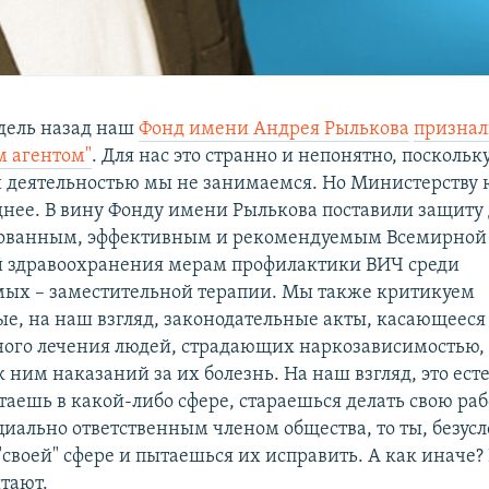
дель назад наш
Фонд имени Андрея Рылькова
призна
 агентом"
. Для нас это странно и непонятно, посколь
 деятельностью мы не занимаемся. Но Министерству 
днее. В вину Фонду имени Рылькова поставили защиту 
нованным, эффективным и рекомендуемым Всемирной
 здравоохранения мерам профилактики ВИЧ среди
ых – заместительной терапии. Мы также критикуем
е, на наш взгляд, законодательные акты, касающееся
ого лечения людей, страдающих наркозависимостью,
ним наказаний за их болезнь. На наш взгляд, это ест
таешь в какой-либо сфере, стараешься делать свою ра
циально ответственным членом общества, то ты, безус
"своей" сфере и пытаешься их исправить. А как иначе?
итают.