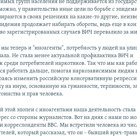
вимых групп населения не поддерживается из государ
можно, у правительства иные цели по борьбе с эпидем
ираются в своих решениях на какие-то другие, неизв
пидемия продолжает набирать обороты, ведь еще в ко
тво зарегистрированных случаев ВИЧ перевалило за м
 мы теперь и "иноагенты", потребность у людей на ули
тпала. Не стала менее актуальной профилактика ВИЧ и
 среди потребителей наркотиков. Так что мы как рабо
ься работать дальше, помогая наркозависимым людям 
раясь изменить российскую консервативную репресс
у на иную, основанную на гуманности, терпимости, 
тоинства и прав человека.
ей этой эпопеи с иноагентами наша деятельность стал
рес со стороны журналистов. Вот на днях с нами по м
и корреспонденты BBC. Мы встретили человека из чис
телей, который рассказал, что он – бывший врач-трав