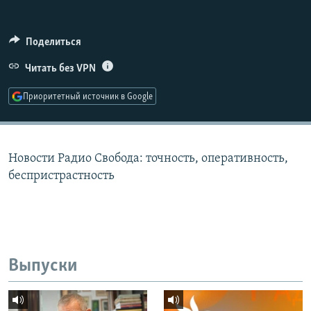
РАСПИСАНИЕ ВЕЩАНИЯ
ПОДПИШИТЕСЬ НА РАССЫЛКУ
Поделиться
Читать без VPN
СОЦИАЛЬНЫЕ СЕТИ
Приоритетный источник в Google
Новости Радио Свобода: точность, оперативность,
Все сайты РСЕ/РС
беспристрастность
Выпуски