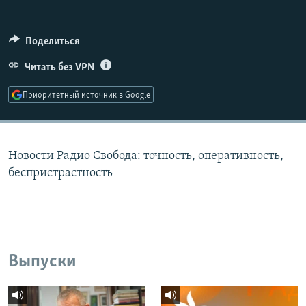
РАСПИСАНИЕ ВЕЩАНИЯ
ПОДПИШИТЕСЬ НА РАССЫЛКУ
Поделиться
Читать без VPN
СОЦИАЛЬНЫЕ СЕТИ
Приоритетный источник в Google
Новости Радио Свобода: точность, оперативность,
Все сайты РСЕ/РС
беспристрастность
Выпуски