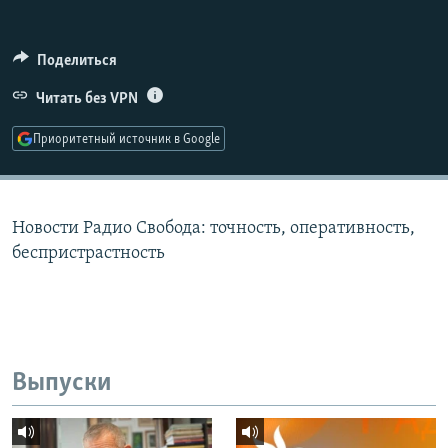
РАСПИСАНИЕ ВЕЩАНИЯ
ПОДПИШИТЕСЬ НА РАССЫЛКУ
Поделиться
Читать без VPN
СОЦИАЛЬНЫЕ СЕТИ
Приоритетный источник в Google
Новости Радио Свобода: точность, оперативность,
Все сайты РСЕ/РС
беспристрастность
Выпуски