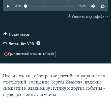
РАСПИСАНИЕ ВЕЩАНИЯ
0:00
55:00
ПОДПИШИТЕСЬ НА РАССЫЛКУ
Скачать медиафайл
СОЦИАЛЬНЫЕ СЕТИ
Поделиться
Читать без VPN
Приоритетный источник в Google
Все сайты РСЕ/РС
Итоги недели - обострение российско-украинских
отношений, смещение Сергея Иванова, падение
симпатий к Владимиру Путину и другие события -
подводит Ирина Лагунина.