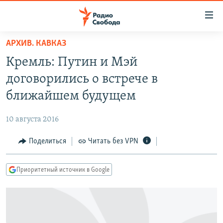
Ссылки
для
упрощенного
АРХИВ. КАВКАЗ
ПРОГРАММЫ
доступа
Кремль: Путин и Мэй
ПОДКАСТЫ
Вернуться
договорились о встрече в
к
АВТОРСКИЕ ПРОЕКТЫ
ближайшем будущем
основному
ЦИТАТЫ СВОБОДЫ
содержанию
10 августа 2016
Вернутся
МНЕНИЯ
к
Поделиться
Читать без VPN
КУЛЬТУРА
главной
навигации
IDEL.РЕАЛИИ
Приоритетный источник в Google
Вернутся
КАВКАЗ.РЕАЛИИ
к
СЕВЕР.РЕАЛИИ
поиску
СИБИРЬ.РЕАЛИИ