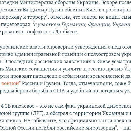
азведки Министерства обороны Украины. Вскоре после
резидент Владимир Путин обвинил Киев в провоциро
переходу к террору", отметив, что теперь не видит смы
 переговорах
(с участием Германии, Франции, Украины
ированию конфликта в Донбассе.
 украинские власти опровергли утверждения о подгото
орыве административной границы с полуостровом ук
. В последних российских заявлениях в Киеве усматр
ть Минские соглашения и усилить агрессию против У
рты проводят параллели с событиями восьмилетней да
 войной"
России и Грузии. Тогда, отмечают они, тоже 
редвыборная борьба в США и удобный по погодным усл
 ФСБ ключевое – это не сам факт украинской диверсио
ьной группы (ДРГ), а обстрел с территории Украины и 
иловиков. Не забывайте, что официально танки поехал
 Южной Осетии погибли российские миротворцы", – на