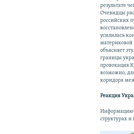
результате ч
Очевидцы рас
российских п
восстановлено
усилилась ко
материковой 
объясняет эт
границы укра
провокация К
возможно, дл
коридора меж
Реакция Укр
Информацию о
структурах и