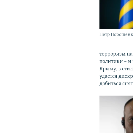
Петр Порошен
терроризм на
политики – и
Крыму, в стил
удастся диск
добиться сня