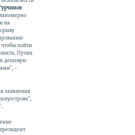
 безопасности
Турчинов
планомерно
и на
 срыву
лированию
, чтобы пойти
ликта, Путин
ак дешевую
ами", –
и заявления
олуострове",
".
ление
президент