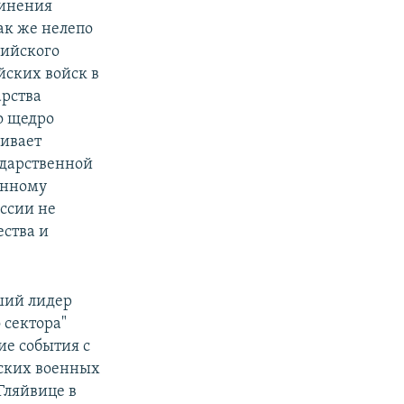
винения
ак же нелепо
сийского
йских войск в
арства
о щедро
ивает
ударственной
анному
оссии не
ества и
ший лидер
 сектора"
е события с
ских военных
Гляйвице в