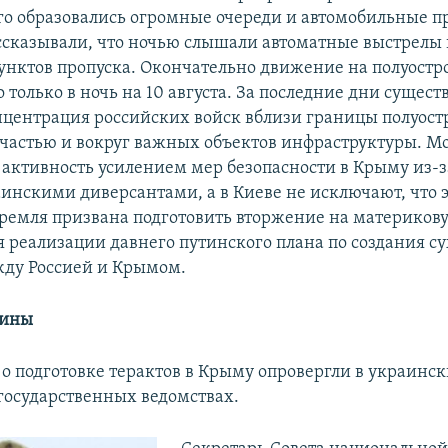
его образовались огромные очереди и автомобильные п
сказывали, что ночью слышали автоматные выстрелы 
унктов пропуска. Окончательно движение на полуостр
 только в ночь на 10 августа. За последние дни сущест
нцентрация российских войск вблизи границы полуостр
частью и вокруг важных объектов инфраструктуры. М
у активность усилением мер безопасности в Крыму из-
инскими диверсантами, а в Киеве не исключают, что 
ремля призвана подготовить вторжение на материков
я реализации давнего путинского плана по создания с
ду Россией и Крымом.
аины
 подготовке терактов в Крыму опровергли в украинс
 государственных ведомствах.