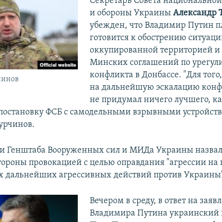
Секретарь Совета национальной
и обороны Украины
Александр 
убежден, что Владимир Путин 
готовится к обострению ситуаци
оккупированной территорией и
Минских соглашений по урегу
конфликта в Донбассе. "Для того
чинов
на дальнейшую эскалацию конф
не придумал ничего лучшего, к
постановку ФСБ с самодельными взрывными устройств
урчинов.
и Генштаба Вооруженных сил и МИДа Украины назвал
тороны провокацией с целью оправдания "агрессии на п
их дальнейших агрессивных действий против Украины
Вечером в среду, в ответ на заяв
Владимира Путина украинский 