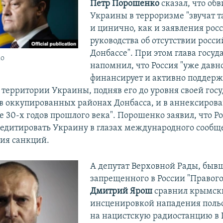
Петр Порошенко
сказал, что об
Украины в терроризме "звучат т
и цинично, как и заявления рос
руководства об отсутствии росси
Донбассе". При этом глава госуд
ко
напомнил, что Россия "уже давн
финансирует и активно поддерж
 территории Украины, подняв его до уровня своей гос
 в оккупированных районах Донбасса, и в аннексиров
е 30-х годов прошлого века". Порошенко заявил, что Р
редитировать Украину в глазах международного сообщ
тия санкций.
А депутат Верховной Рады, быв
запрещенного в России "Правого
Дмитрий Ярош
сравнил крымски
инсценировкой нападения поль
на нацистскую радиостанцию в 