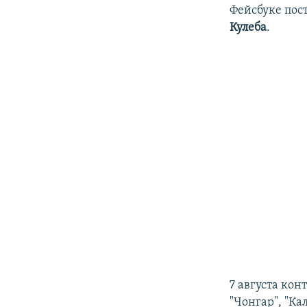
Фейсбуке пос
Кулеба
.
7 августа ко
"Чонгар", "Ка