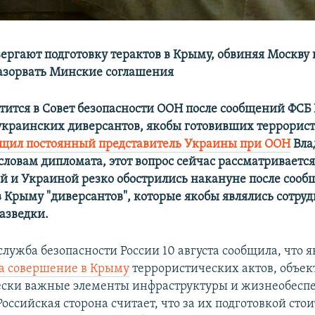
вергают подготовку терактов в Крыму, обвиняя Москву 
азорвать Минские соглашения
тится в Совет безопасности ООН после сообщений ФСБ 
краинских диверсантов, якобы готовивших террорис
бщил постоянный представитель Украины при ООН
Вла
 словам дипломата, этот вопрос сейчас рассматриваетс
й и Украиной резко обострились накануне после сооб
 Крыму "диверсантов", которые якобы являлись сотру
азведки.
лужба безопасности России 10 августа сообщила, что 
а совершение в Крыму
террористических актов, объе
ески важные элементы инфраструктуры и жизнеобесп
Российская сторона считает, что за их подготовкой стои