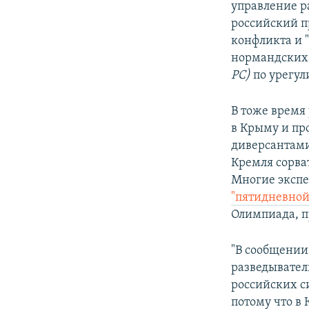
управление р
российский п
конфликта и "
нормандских
РС)
по урегул
В тоже время
в Крыму и пр
диверсантами
Кремля сорва
Многие экспе
"пятидневной
Олимпиада, п
"В сообщении
разведывател
российских с
потому что в