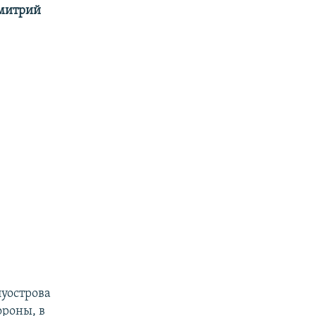
митрий
луострова
ороны, в