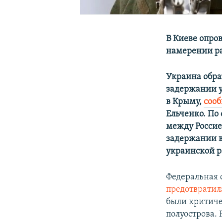
В Киеве опро
намерении р
Украина обра
задержании у
в Крыму,
соо
Ельченко. По
между Россие
задержании в
украинской р
Федеральная с
предотвратил
были критич
полуострова. 