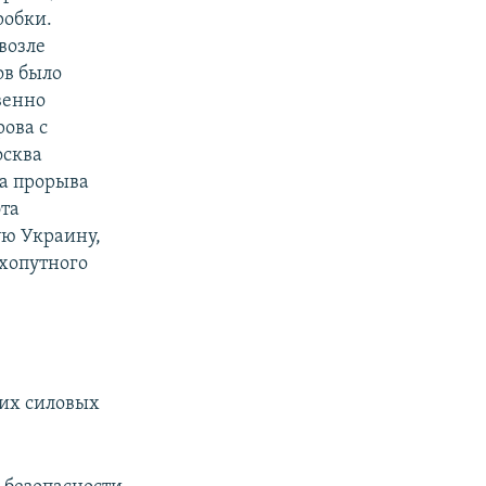
робки.
возле
ов было
венно
ова с
осква
за прорыва
эта
ую Украину,
ухопутного
ких силовых