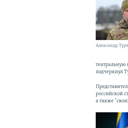
Александр Тур
театральную 
подчеркнул Т
Представител
российской с
а также "сво