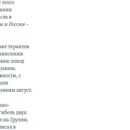
 этого
вании
сла в
 и России –
вке терактов
раинскими
иваю повод
краины.
вности, с
была
овиям август.
нно-
гибель двух
и на Грузию,
писал в