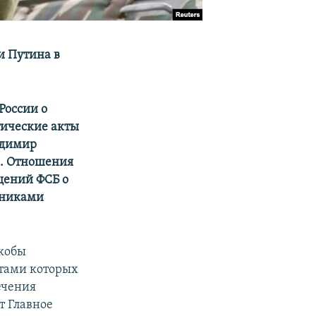
и Путина в
России о
тические акты
димир
я. Отношения
щений ФСБ о
дниками
якобы
ктами которых
ечения
т Главное