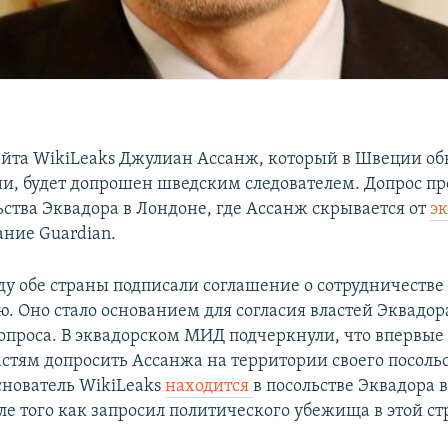
айта WikiLeaks Джулиан Ассанж, который в Швеции об
и, будет допрошен шведским следователем. Допрос пр
ьства Эквадора в Лондоне, где Ассанж скрывается от
э
ание Guardian‎.
у обе страны подписали соглашение о сотрудничестве 
ю. Оно стало основанием для согласия властей Эквадор
опроса. В эквадорском МИД подчеркнули, что впервы
стям допросить Ассанжа на территории своего посоль
Основатель WikiLeaks
находится
в посольстве Эквадора 
сле того как запросил политического убежища в этой ст