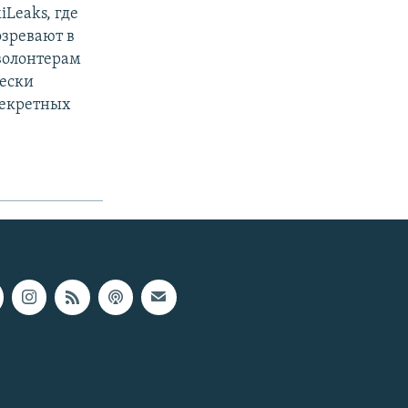
iLeaks, где
зревают в
волонтерам
чески
екретных