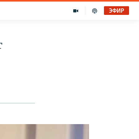
ЭФИР
т