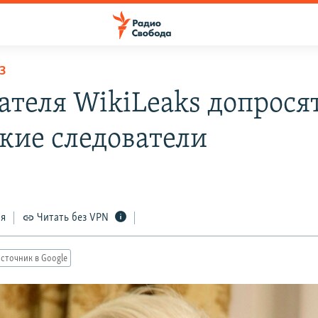
З
ателя WikiLeaks допрося
кие следователи
ся
Читать без VPN
сточник в Google