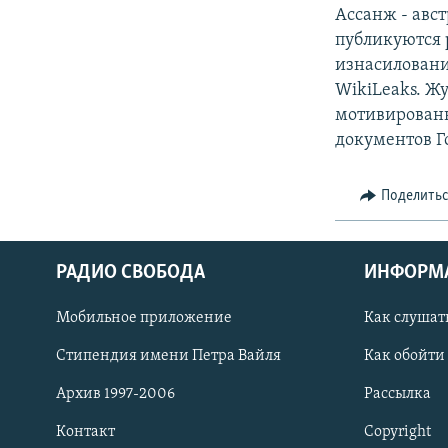
Ассанж - авст
публикуются 
изнасиловани
WikiLeaks. Ж
мотивированн
документов Г
Поделить
РАДИО СВОБОДА
ИНФОРМ
Мобильное приложение
Как слушат
СОЦИАЛЬНЫЕ СЕТИ
Стипендия имени Петра Вайля
Как обойти
Архив 1997-2006
Рассылка
Контакт
Copyright