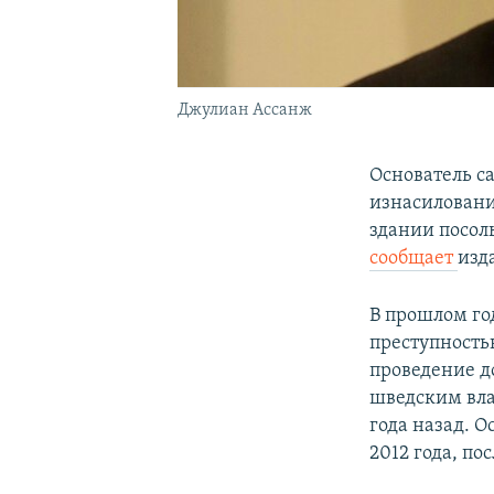
Джулиан Ассанж
Основатель с
изнасиловани
здании посол
сообщает
изд
В прошлом год
преступность
проведение д
шведским вла
года назад. 
2012 года, по