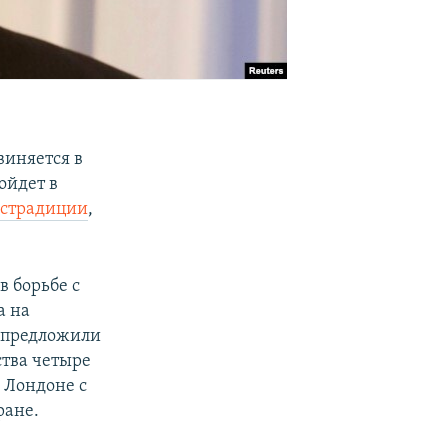
виняется в
ойдет в
кстрадиции
,
в борьбе с
а на
е предложили
ства четыре
в Лондоне с
ране.