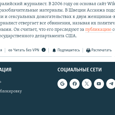
ралийский журналист. В 2006 году он основал сайт Wik
разоблачительные материалы. В Швеции Ассанжа подо
и и сексуальных домогательствах к двум женщинам-
урналист отвергает все обвинения, называя их полити
ыми. Он считает, что его преследуют за
публикацию
с
осударственного департамента США.
ся
Читать без VPN
Подпишитесь
Распечатать
АЦИЯ
СОЦИАЛЬНЫЕ СЕТИ
ь
 блокировку