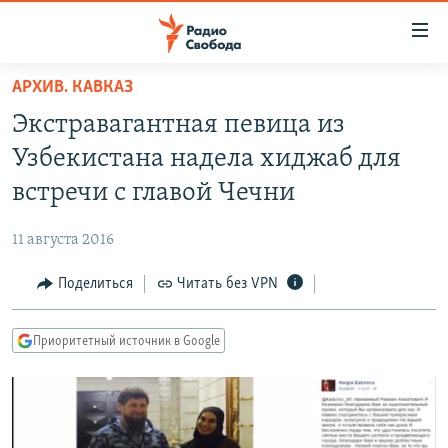
Ссылки
для
упрощенного
АРХИВ. КАВКАЗ
ПРОГРАММЫ
доступа
Экстравагантная певица из
ПОДКАСТЫ
Вернуться
Узбекистана надела хиджаб для
к
АВТОРСКИЕ ПРОЕКТЫ
встречи с главой Чечни
основному
ЦИТАТЫ СВОБОДЫ
содержанию
11 августа 2016
Вернутся
МНЕНИЯ
к
Поделиться
Читать без VPN
КУЛЬТУРА
главной
навигации
IDEL.РЕАЛИИ
Приоритетный источник в Google
Вернутся
КАВКАЗ.РЕАЛИИ
к
СЕВЕР.РЕАЛИИ
поиску
СИБИРЬ.РЕАЛИИ