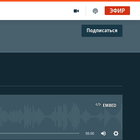
ЭФИР
Подписаться
EMBED
able
55:00