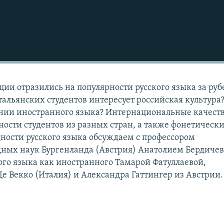
ции отразились на популярности русского языка за ру
альянских студентов интересует российская культура?
ении иностранного языка? Интернациональные качеств
ости студентов из разных стран, а также фонетически
ности русского языка обсуждаем с профессором
дных наук Бургенланда (Австрия) Анатолием Бердиче
ого языка как иностранного Тамарой Фатуллаевой,
Де Векко (Италия) и Александра Гаттингер из Австрии.