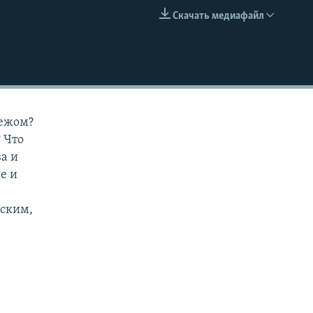
Скачать медиафайл
EMBED
бежом?
 Что
а и
е и
вским,