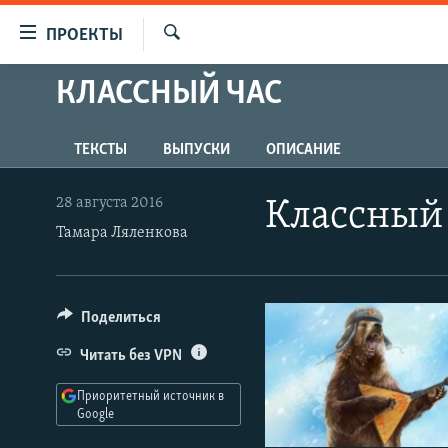
Ссылки
ПРОЕКТЫ
для
Искать
упрощенного
КЛАССНЫЙ ЧАС
ПРОГРАММЫ
доступа
ПОДКАСТЫ
Вернуться
ТЕКСТЫ
ВЫПУСКИ
ОПИСАНИЕ
АВТОРСКИЕ ПРОЕКТЫ
к
основному
ЦИТАТЫ СВОБОДЫ
28 августа 2016
Классный 
содержанию
МНЕНИЯ
Тамара Ляленкова
Вернутся
КУЛЬТУРА
к
главной
IDEL.РЕАЛИИ
Поделиться
навигации
КАВКАЗ.РЕАЛИИ
Вернутся
Читать без VPN
к
СЕВЕР.РЕАЛИИ
поиску
Приоритетный источник в
СИБИРЬ.РЕАЛИИ
Google