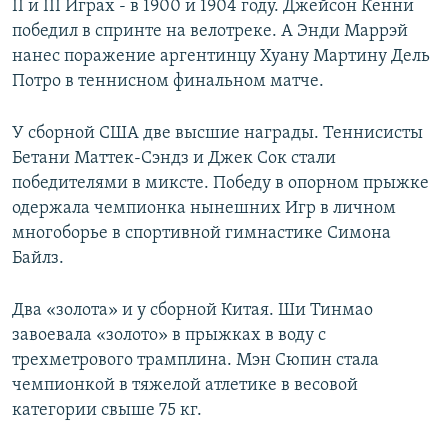
II и III Играх - в 1900 и 1904 году. Джейсон Кенни
победил в спринте на велотреке. А Энди Маррэй
нанес поражение аргентинцу Хуану Мартину Дель
Потро в теннисном финальном матче.
У сборной США две высшие награды. Теннисисты
Бетани Маттек-Сэндз и Джек Сок стали
победителями в миксте. Победу в опорном прыжке
одержала чемпионка нынешних Игр в личном
многоборье в спортивной гимнастике Симона
Байлз.
Два «золота» и у сборной Китая. Ши Тинмао
завоевала «золото» в прыжках в воду с
трехметрового трамплина. Мэн Сюпин стала
чемпионкой в тяжелой атлетике в весовой
категории свыше 75 кг.