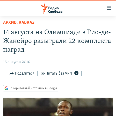
Ссылки
для
упрощенного
АРХИВ. КАВКАЗ
ПРОГРАММЫ
доступа
14 августа на Олимпиаде в Рио-де-
ПОДКАСТЫ
Вернуться
Жанейро разыграли 22 комплекта
к
АВТОРСКИЕ ПРОЕКТЫ
наград
основному
ЦИТАТЫ СВОБОДЫ
содержанию
15 августа 2016
Вернутся
МНЕНИЯ
к
Поделиться
Читать без VPN
КУЛЬТУРА
главной
навигации
IDEL.РЕАЛИИ
Приоритетный источник в Google
Вернутся
КАВКАЗ.РЕАЛИИ
к
СЕВЕР.РЕАЛИИ
поиску
СИБИРЬ.РЕАЛИИ