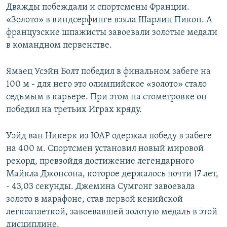
Дважды побеждали и спортсмены Франции.
«Золото» в виндсерфинге взяла Шарлин Пикон. А
французские шпажисты завоевали золотые медали
в командном первенстве.
Ямаец Усэйн Болт победил в финальном забеге на
100 м - для него это олимпийское «золото» стало
седьмым в карьере. При этом на стометровке он
победил на третьих Играх кряду.
Уэйд ван Никерк из ЮАР одержал победу в забеге
на 400 м. Спортсмен установил новый мировой
рекорд, превзойдя достижение легендарного
Майкла Джонсона, которое держалось почти 17 лет,
- 43,03 секунды. Джемина Сумгонг завоевала
золото в марафоне, став первой кенийской
легкоатлеткой, завоевавшей золотую медаль в этой
дисциплине.