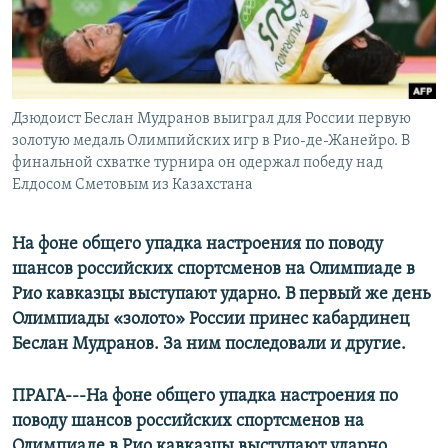
РАСПИСАНИЕ ВЕЩАНИЯ
ПОДПИШИТЕСЬ НА РАССЫЛКУ
СОЦИАЛЬНЫЕ СЕТИ
Дзюдоист Беслан Мудранов выиграл для России первую
золотую медаль Олимпийских игр в Рио-де-Жанейро. В
финальной схватке турнира он одержал победу над
Елдосом Сметовым из Казахстана
Все сайты РСЕ/РС
На фоне общего упадка настроения по поводу
шансов российских спортсменов на Олимпиаде в
Рио кавказцы выступают ударно. В первый же день
Олимпиады «золото» России принес кабардинец
Беслан Мудранов. За ним последовали и другие.
ПРАГА---На фоне общего упадка настроения по
поводу шансов российских спортсменов на
Олимпиаде в Рио кавказцы выступают ударно.