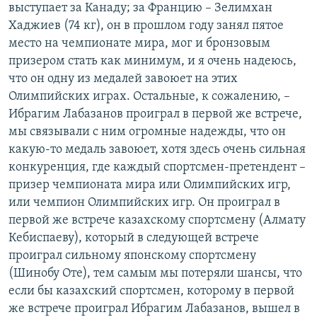
выступает за Канаду; за Францию – Зелимхан
Хаджиев (74 кг), он в прошлом году занял пятое
место на чемпионате мира, мог и бронзовым
призером стать как минимум, и я очень надеюсь,
что он одну из медалей завоюет на этих
Олимпийских играх. Остальные, к сожалению, –
Ибрагим Лабазанов проиграл в первой же встрече,
мы связывали с ним огромные надежды, что он
какую-то медаль завоюет, хотя здесь очень сильная
конкуренция, где каждый спортсмен-претендент –
призер чемпионата мира или Олимпийских игр,
или чемпион Олимпийских игр. Он проиграл в
первой же встрече казахскому спортсмену (Алмату
Кебиспаеву), который в следующей встрече
проиграл сильному японскому спортсмену
(Шинобу Оте), тем самым мы потеряли шансы, что
если бы казахский спортсмен, которому в первой
же встрече проиграл Ибрагим Лабазанов, вышел в