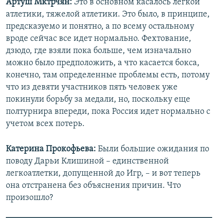
Артуш Мктрчян:
Это в основном касалось легкой
атлетики, тяжелой атлетики. Это было, в принципе,
предсказуемо и понятно, а по всему остальному
вроде сейчас все идет нормально. Фехтование,
дзюдо, где взяли пока больше, чем изначально
можно было предположить, а что касается бокса,
конечно, там определенные проблемы есть, потому
что из девяти участников пять человек уже
покинули борьбу за медали, но, поскольку еще
полтурнира впереди, пока Россия идет нормально с
учетом всех потерь.
Катерина Прокофьева:
Были большие ожидания по
поводу Дарьи Клишиной – единственной
Кавказ рулит
EMBED
SHARE
легкоатлетки, допущенной до Игр, – и вот теперь
by
Радио Свобода
она отстранена без объяснения причин. Что
произошло?