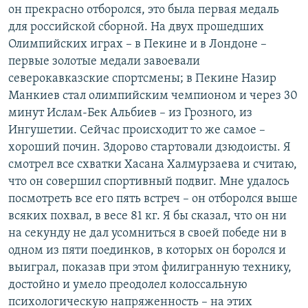
он прекрасно отборолся, это была первая медаль
для российской сборной. На двух прошедших
Олимпийских играх – в Пекине и в Лондоне –
первые золотые медали завоевали
северокавказские спортсмены; в Пекине Назир
Манкиев стал олимпийским чемпионом и через 30
минут Ислам-Бек Альбиев – из Грозного, из
Ингушетии. Сейчас происходит то же самое –
хороший почин. Здорово стартовали дзюдоисты. Я
смотрел все схватки Хасана Халмурзаева и считаю,
что он совершил спортивный подвиг. Мне удалось
посмотреть все его пять встреч – он отборолся выше
всяких похвал, в весе 81 кг. Я бы сказал, что он ни
на секунду не дал усомниться в своей победе ни в
одном из пяти поединков, в которых он боролся и
выиграл, показав при этом филигранную технику,
достойно и умело преодолел колоссальную
психологическую напряженность – на этих