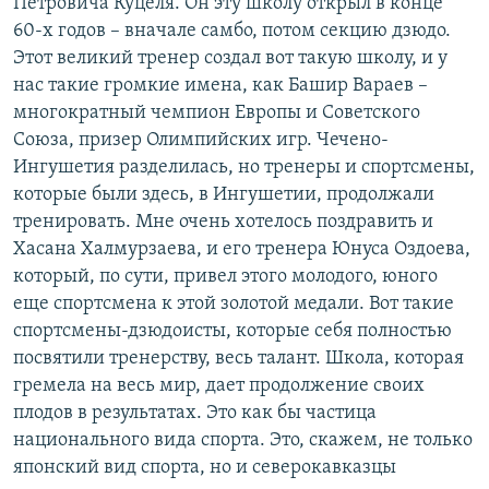
Петровича Куцеля. Он эту школу открыл в конце
60-х годов – вначале самбо, потом секцию дзюдо.
Этот великий тренер создал вот такую школу, и у
нас такие громкие имена, как Башир Вараев –
многократный чемпион Европы и Советского
Союза, призер Олимпийских игр. Чечено-
Ингушетия разделилась, но тренеры и спортсмены,
которые были здесь, в Ингушетии, продолжали
тренировать. Мне очень хотелось поздравить и
Хасана Халмурзаева, и его тренера Юнуса Оздоева,
который, по сути, привел этого молодого, юного
еще спортсмена к этой золотой медали. Вот такие
спортсмены-дзюдоисты, которые себя полностью
посвятили тренерству, весь талант. Школа, которая
гремела на весь мир, дает продолжение своих
плодов в результатах. Это как бы частица
национального вида спорта. Это, скажем, не только
японский вид спорта, но и северокавказцы