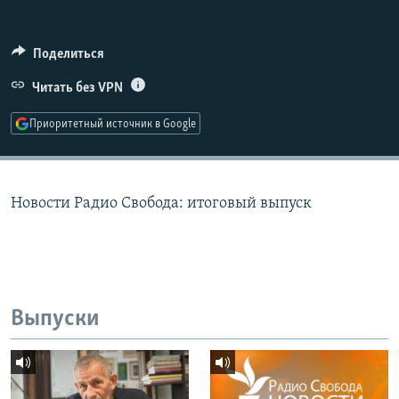
РАСПИСАНИЕ ВЕЩАНИЯ
ПОДПИШИТЕСЬ НА РАССЫЛКУ
Поделиться
Читать без VPN
СОЦИАЛЬНЫЕ СЕТИ
Приоритетный источник в Google
Новости Радио Свобода: итоговый выпуск
Все сайты РСЕ/РС
Выпуски