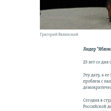
Григорий Явлинский
Лидер "Яблока
25 лет со дн
Эту дату, а е
проблем с нын
демократиче
Сегодня в ст
Российской д