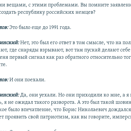
ми вещами, с этими проблемами. Вы помните заявлен
 создать республику российских немцев?
ов:
Это было еще до 1991 года.
линский:
Нет, это был его ответ в том смысле, что на по
т, где снаряды взрывают, вот там пускай делают себе
еня первый сигнал как раз обратного относительно тог
те.
ов:
И они поехали.
линский:
Да, они уехали. Но они приходили ко мне, а я
, я не ожидал такого разворота. А это был такой шов
акое было впечатление, что Борис Николаевич дождалс
ет проявить свой патриотизм, как вы говорите, имперс