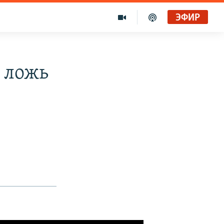
ЭФИР
– ложь