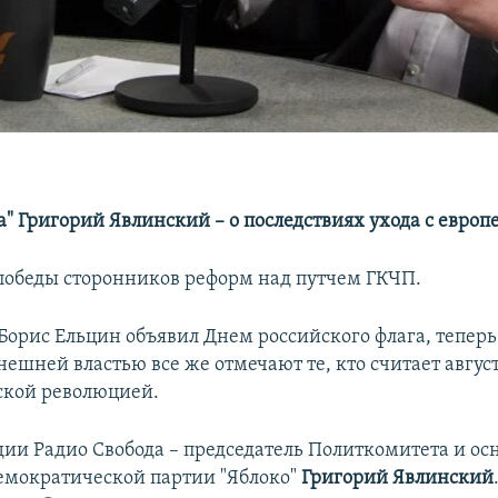
" Григорий Явлинский – о последствиях ухода с европ
я победы сторонников реформ над путчем ГКЧП.
е Борис Ельцин объявил Днем российского флага, теперь
ешней властью все же отмечают те, кто считает август
ской революцией.
удии Радио Свобода – председатель Политкомитета и ос
емократической партии "Яблоко"
Григорий Явлинский