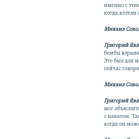
именно с эти
когда хотели
Михаил Сокол
Григорий Яв
бомбы взрываю
Это был для м
сейчас говори
Михаил Сокол
Григорий Яв
мог объяснить
с накатом. Т
когда он мож