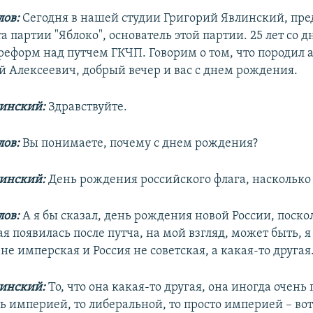
ов:
Сегодня в нашей студии Григорий Явлинский, пре
 партии "Яблоко", основатель этой партии. 25 лет со д
еформ над путчем ГКЧП. Говорим о том, что породил а
ий Алексеевич, добрый вечер и вас с днем рождения.
линский:
Здравствуйте.
ов:
Вы понимаете, почему с днем рождения?
линский:
День рождения российского флага, насколько
ов:
А я бы сказал, день рождения новой России, поско
ая появилась после путча, на мой взгляд, может быть, 
 не имперская и Россия не советская, а какая-то другая
линский:
То, что она какая-то другая, она иногда очень 
ть империей, то либеральной, то просто империей – во