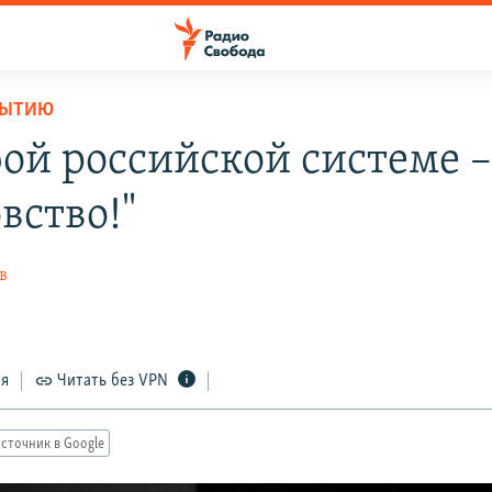
БЫТИЮ
бой российской системе 
вство!"
в
ся
Читать без VPN
сточник в Google