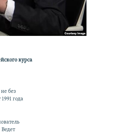
ейского курса
 не без
 1991 года
нователь
. Ведет