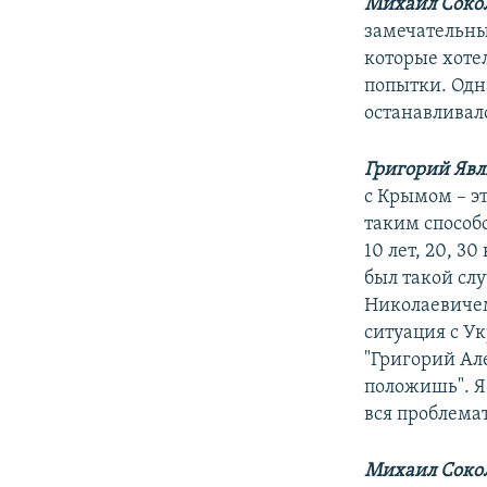
Михаил Сокол
замечательны
которые хотел
попытки. Одна
останавливал
Григорий Яв
с Крымом – э
таким способо
10 лет, 20, 3
был такой слу
Николаевичем
ситуация с Ук
"Григорий Ал
положишь". Я 
вся проблема
Михаил Сокол