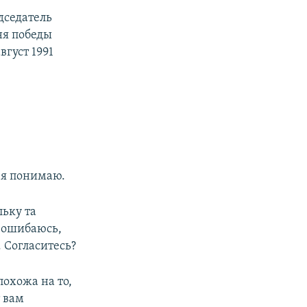
дседатель
ня победы
вгуст 1991
 я понимаю.
льку та
я ошибаюсь,
. Согласитесь?
похожа на то,
т вам