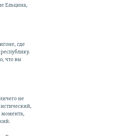
ие Ельцина,
лигоне, где
 республику.
о, что вы
 ничего не
инистический,
я момента,
кий.