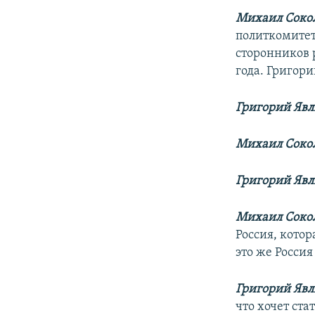
Михаил Сокол
политкомитета
сторонников р
года. Григор
Григорий Яв
Михаил Сокол
Григорий Яв
Михаил Сокол
Россия, котор
это же Россия
Григорий Яв
что хочет ста