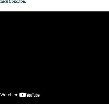
аил Соколов.