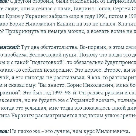
ов:
С другой стороны, были отклонения от патриотизм
е люди, они и сейчас с нами, Гавриил Попов, Сергей 
и Крым у Украины забрать еще в году 1991, потом в 19
ко Борис Николаевич Ельцин на это не пошел. Значит,
о? Прикрикнуть на немцев можно, а воевать вовне не х
линский:
Тут два обстоятельства. Во-первых, в этом см
то проблема Беловежской пущи. Потому что когда это д
м и с такой "подготовкой", то обязательно будут проис
0 какие-то события нехорошие. Это первое. Второе, вы з
чай, я его никогда не рассказывал. Я как-то разговари
 и сказал ему: "Вы знаете, Борис Николаевич, меня б
раиной". Это был год 1997–98-й. Он развел руками и ск
ексеевич, но не будешь же с Украиной воевать, полнар
когда это услышал, мне тогда это показалось такой ди
тика Украины рассматривается под таким углом зрени
ов:
Не плохо же – это лучше, чем курс Милошевича.