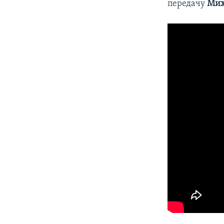
передачу
Мих