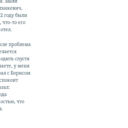
а. Были
Станкевич,
92 году были
 что-то его
отел.
ысле проблема
елается
ходить спустя
наете, у меня
вал с Борисом
еспокоит
азал:
ода
костью, что
я.