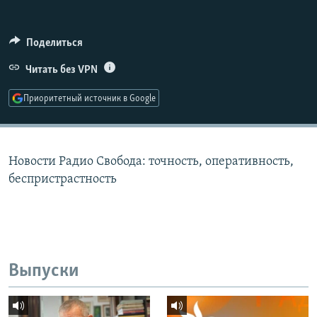
РАСПИСАНИЕ ВЕЩАНИЯ
ПОДПИШИТЕСЬ НА РАССЫЛКУ
Поделиться
Читать без VPN
СОЦИАЛЬНЫЕ СЕТИ
Приоритетный источник в Google
Новости Радио Свобода: точность, оперативность,
Все сайты РСЕ/РС
беспристрастность
Выпуски