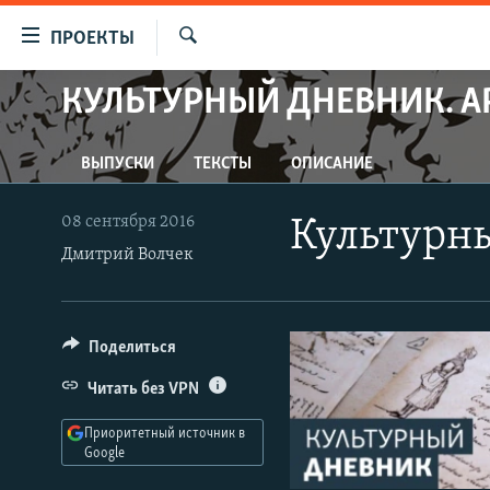
Ссылки
ПРОЕКТЫ
для
Искать
упрощенного
КУЛЬТУРНЫЙ ДНЕВНИК. А
ПРОГРАММЫ
доступа
ПОДКАСТЫ
Вернуться
ВЫПУСКИ
ТЕКСТЫ
ОПИСАНИЕ
АВТОРСКИЕ ПРОЕКТЫ
к
основному
ЦИТАТЫ СВОБОДЫ
08 сентября 2016
Культурн
содержанию
МНЕНИЯ
Дмитрий Волчек
Вернутся
КУЛЬТУРА
к
главной
IDEL.РЕАЛИИ
Поделиться
навигации
КАВКАЗ.РЕАЛИИ
Вернутся
Читать без VPN
к
СЕВЕР.РЕАЛИИ
поиску
Приоритетный источник в
СИБИРЬ.РЕАЛИИ
Google