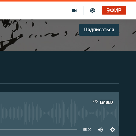
ЭФИР
Подписаться
EMBED
able
55:00