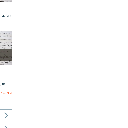
италия
дов
 части