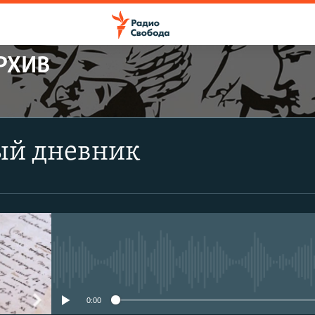
РХИВ
ПОДПИСАТЬСЯ
ый дневник
Apple Podcasts
CastBox
Подписаться
No media source currently avail
0:00