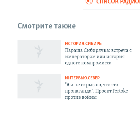
СПИСОК РАДИ
Смотрите также
ИСТОРИЯ.СИБИРЬ
СОЦИАЛЬНЫЕ СЕТИ
Параша Сибирячка: встреча с
императором или история
одного компромисса
ИНТЕРВЬЮ.СЕВЕР
"Я и не скрываю, что это
Все сайты РСЕ/РС
пропаганда". Проект Fertoke
против войны
РАДИО СВОБОДА
ИНФОРМ
Мобильное приложение
Как слушат