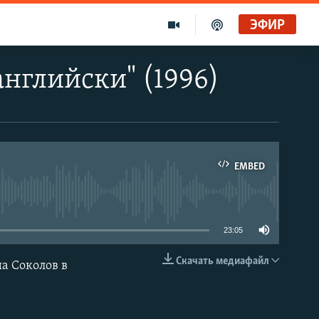
ЭФИР
английски" (1996)
EMBED
able
23:05
Скачать медиафайл
ша Соколов в
EMBED