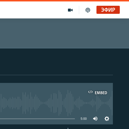
ЭФИР
EMBED
able
5:00