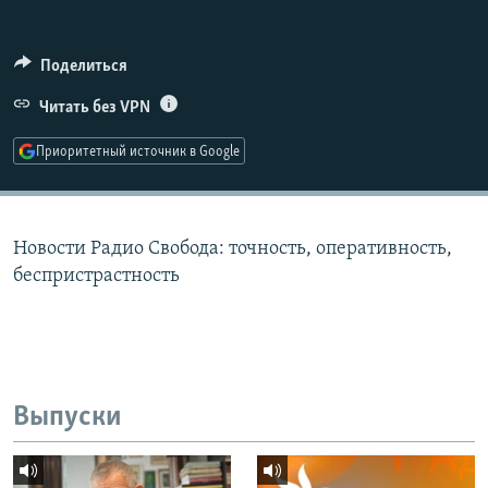
РАСПИСАНИЕ ВЕЩАНИЯ
ПОДПИШИТЕСЬ НА РАССЫЛКУ
Поделиться
Читать без VPN
СОЦИАЛЬНЫЕ СЕТИ
Приоритетный источник в Google
Новости Радио Свобода: точность, оперативность,
Все сайты РСЕ/РС
беспристрастность
Выпуски