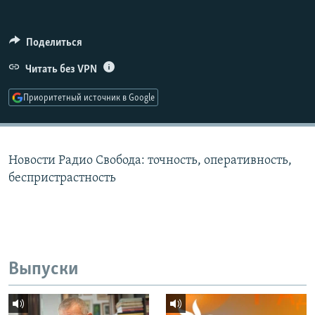
РАСПИСАНИЕ ВЕЩАНИЯ
ПОДПИШИТЕСЬ НА РАССЫЛКУ
Поделиться
Читать без VPN
СОЦИАЛЬНЫЕ СЕТИ
Приоритетный источник в Google
Новости Радио Свобода: точность, оперативность,
Все сайты РСЕ/РС
беспристрастность
Выпуски