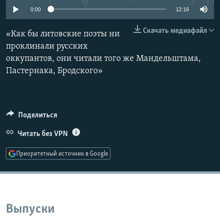
РАСПИСАНИЕ ВЕЩАНИЯ
0:00
12:16
ПОДПИШИТЕСЬ НА РАССЫЛКУ
Скачать медиафайл
«Как бы литовские поэты ни
проклинали русских
СОЦИАЛЬНЫЕ СЕТИ
оккупантов, они читали того же Мандельштама,
Пастернака, Бродского»
Поделиться
Все сайты РСЕ/РС
Читать без VPN
Приоритетный источник в Google
Выпуски