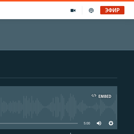
ЭФИР
EMBED
able
5:00