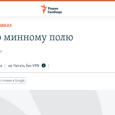
АВКАЗ
о минному полю
16
ся
Читать без VPN
сточник в Google