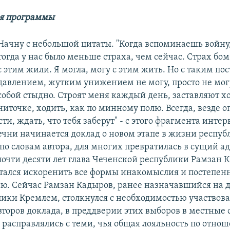
ия программы
Начну с небольшой цитаты. "Когда вспоминаешь войну
тогда у нас было меньше страха, чем сейчас. Страх бом
с этим жили. Я могла, могу с этим жить. Но с таким п
давлением, жутким унижением не могу, просто не мог
собой стыдно. Строят меня каждый день, заставляют х
ниточке, ходить, как по минному полю. Всегда, везде о
ти, ждать, что тебя заберут" - с этого фрагмента инте
чни начинается доклад о новом этапе в жизни респуб
 по словам автора, для многих превратилась в сущий ад
очти десяти лет глава Чеченской республики Рамзан 
тался искоренить все формы инакомыслия и постепенн
ю. Сейчас Рамзан Кадыров, ранее назначавшийся на 
лики Кремлем, столкнулся с необходимостью участвова
торов доклада, в преддверии этих выборов в местные
о расправлялись с теми, чья общая лояльность по отно