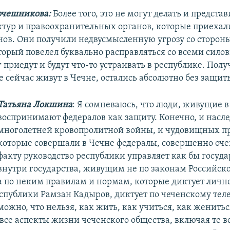
очешникова:
Более того, это не могут делать и предста
ктур и правоохранительных органов, которые приехал
нов. Они получили недвусмысленную угрозу со сторон
торый повелел буквально расправляться со всеми сило
 приедут и будут что-то устраивать в республике. Полу
е сейчас живут в Чечне, остались абсолютно без защит
Татьяна Локшина
: Я сомневаюсь, что люди, живущие в
воспринимают федералов как защиту. Конечно, и насл
многолетней кровопролитной войны, и чудовищных п
которые совершали в Чечне федералы, совершенно оче
факту руководство республики управляет как бы госуд
внутри государства, живущим не по законам Российск
а по неким правилам и нормам, которые диктует лично
спублики Рамзан Кадыров, диктует по чеченскому тел
можно, что нельзя, как жить, как учиться, как женитьс
 все аспекты жизни чеченского общества, включая те в