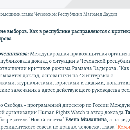
 помощник главы Чеченской Республики Магомед Даудов
не выборов. Как в республике расправляются с крити
ырова
очешникова:
Международная правозащитная организ
публиковала доклад о ситуации в Чеченской республи
 отношении критиков режима Рамзана Кадырова. "Ка
азывается доклад, основанный на 43 интервью с
иками, журналистами, юристами и людьми, поплатив
ские замечания в адрес действующего руководства рес
ио Свобода - программный директор по России Между
й организации Human Rights Watch и автор доклада
Т
обозреватель "Новой газеты"
Елена Милашина
, а на вид
резидентского совета по правам человека, глава
"Коми