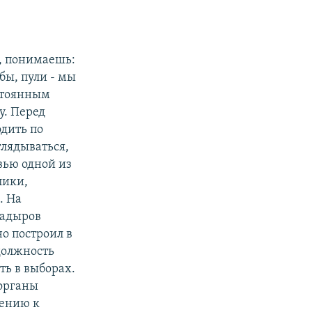
, понимаешь:
бы, пули - мы
остоянным
у. Перед
одить по
глядываться,
рвью одной из
лики,
. На
Кадыров
о построил в
должность
ть в выборах.
 органы
шению к