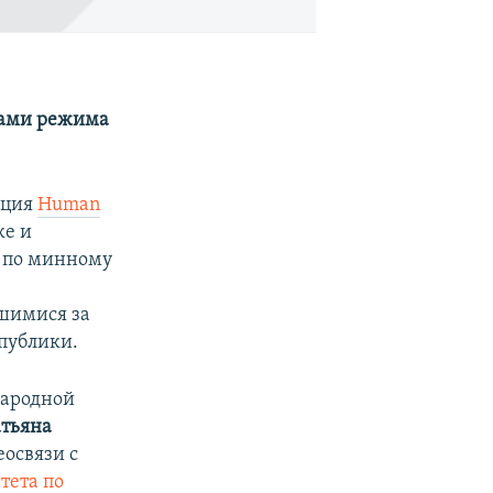
ками режима
ация
Human
ке и
к по минному
шимися за
публики.
народной
атьяна
еосвязи с
тета по