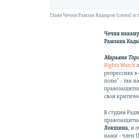
Глава Чечни Рамзан Кадыров (слева) и
Чечня накану
Рамзана Кад
Марьяна Тор
Rights Watch
о
репрессиях в
полю" - так н
правозащитн
свои критиче
В студии Рад
правозащитно
Локшина
, и 
нами - член П