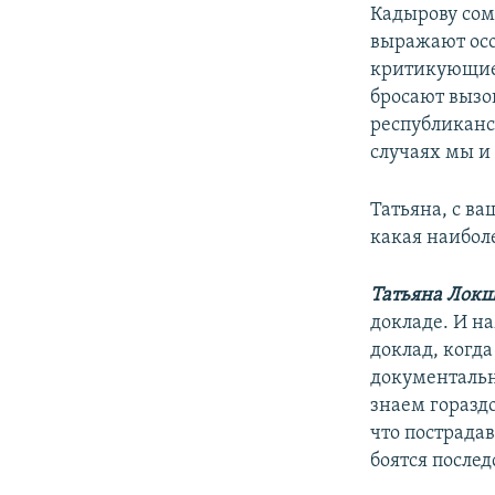
Кадырову сом
выражают осо
критикующие 
бросают вызо
республиканс
случаях мы и 
Татьяна, с ва
какая наиболе
Татьяна Лок
докладе. И н
доклад, когд
документальн
знаем горазд
что пострада
боятся послед