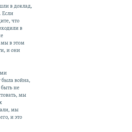
шли в доклад,
. Если
ите, что
оходили в
ие
 мы в этом
и, и они
ами
 была война,
е быть не
стовать, мы
х
чали, мы
го, и это