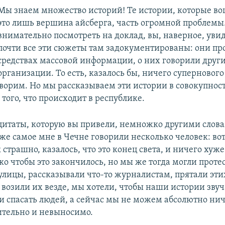
Мы знаем множество историй! Те истории, которые во
это лишь вершина айсберга, часть огромной проблемы
внимательно посмотреть на доклад, вы, наверное, увид
почти все эти сюжеты там задокументированы: они пр
средствах массовой информации, о них говорили друг
организации. То есть, казалось бы, ничего супернового
оворим. Но мы рассказываем эти истории в совокупност
того, что происходит в республике.
 цитаты, которую вы привели, немножко другими слов
же самое мне в Чечне говорили несколько человек: вот
к страшно, казалось, что это конец света, и ничего хуж
ко чтобы это закончилось, но мы же тогда могли проте
улицы, рассказывали что-то журналистам, прятали эти
 возили их везде, мы хотели, чтобы наши истории зву
и спасать людей, а сейчас мы не можем абсолютно ниче
ительно и невыносимо.