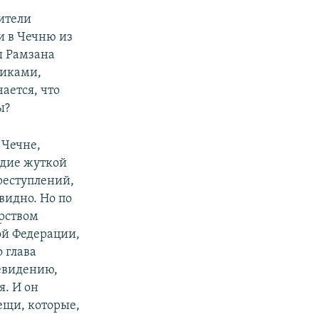
вители
и в Чечню из
ы Рамзана
виками,
чается, что
ы?
 Чечне,
едие жуткой
реступлений,
видно. Но по
арством
ой Федерации,
 глава
евидению,
я. И он
ещи, которые,