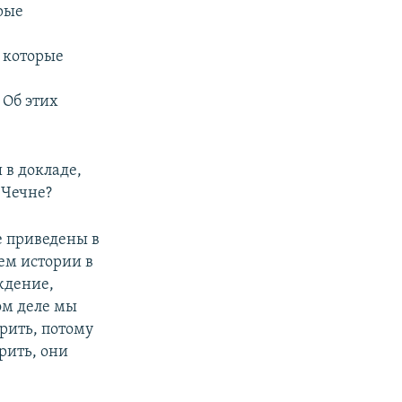
рые
 которые
 Об этих
 в докладе,
 Чечне?
е приведены в
ем истории в
ждение,
ом деле мы
рить, потому
рить, они