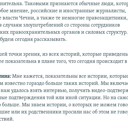
нительна. Таковыми признаются обычные люди, кото
бое мнение, российские и иностранные журналисты,
власти Чечни, а также те немногие правозащитники,
в случаям злоупотреблений со стороны сотрудников
ких правоохранительных органов и силовых структур.
будем сегодня рассказывать.
шей точки зрения, из всех историй, которые приведены
е показательна в плане того, что сегодня происходит в
шина:
Мне кажется, показательны все истории, которы
ам известно гораздо больше таких историй. Мы включа
а нам удалось взять интервью, получить видео-подтвер
ые подтверждения той или иной ситуации. Но на сам
о больше. Мы знаем истории, о которых не можем гово
вшие или их родственники просили нас об этом не гово
ствий.