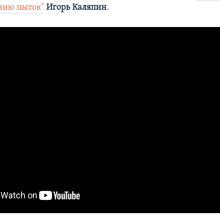
нию пыток"
Игорь Каляпин
.