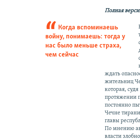
Полная верс
Когда вспоминаешь
войну, понимаешь: тогда у
нас было меньше страха,
чем сейчас
ждать опаснос
жительниц Че
которая, судя
протяжении п
постоянно пы
Чечне тирани
главы респуб
По мнению ав
власти злобн