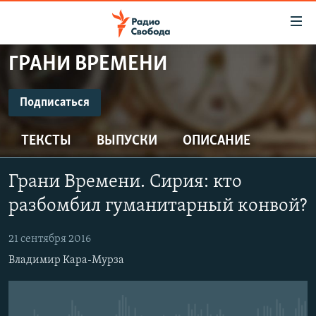
Ссылки
для
упрощенного
ГРАНИ ВРЕМЕНИ
ПРОГРАММЫ
доступа
ПОДКАСТЫ
Подписаться
Вернуться
к
ПОДПИСАТЬСЯ
АВТОРСКИЕ ПРОЕКТЫ
основному
ТЕКСТЫ
ВЫПУСКИ
ОПИСАНИЕ
ЦИТАТЫ СВОБОДЫ
содержанию
Spotify
Вернутся
МНЕНИЯ
Грани Времени. Сирия: кто
к
КУЛЬТУРА
разбомбил гуманитарный конвой?
главной
CastBox
навигации
IDEL.РЕАЛИИ
21 сентября 2016
Вернутся
КАВКАЗ.РЕАЛИИ
Подписаться
Владимир Кара-Мурза
к
СЕВЕР.РЕАЛИИ
поиску
СИБИРЬ.РЕАЛИИ