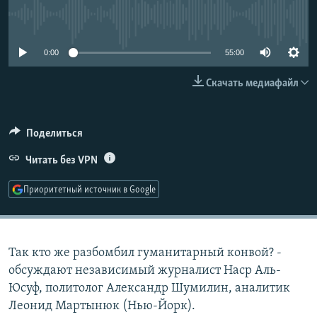
РАСПИСАНИЕ ВЕЩАНИЯ
No media source currently available
ПОДПИШИТЕСЬ НА РАССЫЛКУ
0:00
55:00
СОЦИАЛЬНЫЕ СЕТИ
Скачать медиафайл
Поделиться
Читать без VPN
Все сайты РСЕ/РС
Приоритетный источник в Google
Так кто же разбомбил гуманитарный конвой? -
обсуждают независимый журналист Наср Аль-
Юсуф, политолог Александр Шумилин, аналитик
Леонид Мартынюк (Нью-Йорк).