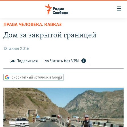
Ссылки
для
упрощенного
ПРАВА ЧЕЛОВЕКА. КАВКАЗ
ПРОГРАММЫ
доступа
Дом за закрытой границей
ПОДКАСТЫ
Вернуться
к
18 июля 2016
АВТОРСКИЕ ПРОЕКТЫ
основному
ЦИТАТЫ СВОБОДЫ
Поделиться
Читать без VPN
содержанию
Вернутся
МНЕНИЯ
к
Приоритетный источник в Google
КУЛЬТУРА
главной
навигации
IDEL.РЕАЛИИ
Вернутся
КАВКАЗ.РЕАЛИИ
к
СЕВЕР.РЕАЛИИ
поиску
СИБИРЬ.РЕАЛИИ