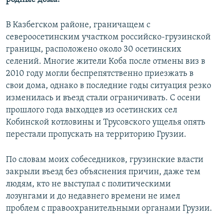
В Казбегском районе, граничащем с
североосетинским участком российско-грузинской
границы, расположено около 30 осетинских
селений. Многие жители Коба после отмены виз в
2010 году могли беспрепятственно приезжать в
свои дома, однако в последние годы ситуация резко
изменилась и въезд стали ограничивать. С осени
прошлого года выходцев из осетинских сел
Кобинской котловины и Трусовского ущелья опять
перестали пропускать на территорию Грузии.
По словам моих собеседников, грузинские власти
закрыли въезд без объяснения причин, даже тем
Дом за закрытой границей
EMBED
SHARE
людям, кто не выступал с политическими
by
Радио Свобода
лозунгами и до недавнего времени не имел
проблем с правоохранительными органами Грузии.