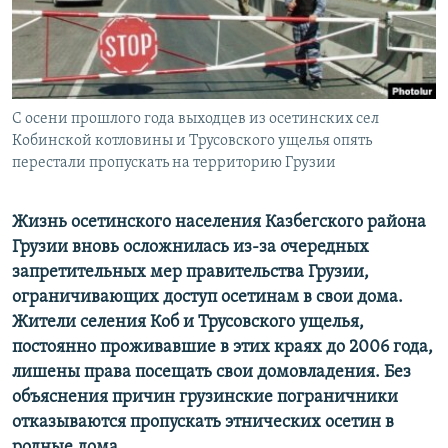
РАСПИСАНИЕ ВЕЩАНИЯ
ПОДПИШИТЕСЬ НА РАССЫЛКУ
СОЦИАЛЬНЫЕ СЕТИ
С осени прошлого года выходцев из осетинских сел
Кобинской котловины и Трусовского ущелья опять
перестали пропускать на территорию Грузии
Жизнь осетинского населения Казбегского района
Все сайты РСЕ/РС
Грузии вновь осложнилась из-за очередных
запретительных мер правительства Грузии,
ограничивающих доступ осетинам в свои дома.
Жители селения Коб и Трусовского ущелья,
постоянно проживавшие в этих краях до 2006 года,
лишены права посещать свои домовладения. Без
объяснения причин грузинские пограничники
отказываются пропускать этнических осетин в
родные дома.