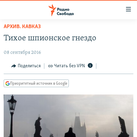
Ссылки
для
упрощенного
АРХИВ. КАВКАЗ
ПРОГРАММЫ
доступа
Тихое шпионское гнездо
ПОДКАСТЫ
Вернуться
к
08 сентября 2016
АВТОРСКИЕ ПРОЕКТЫ
основному
ЦИТАТЫ СВОБОДЫ
Поделиться
Читать без VPN
содержанию
Вернутся
МНЕНИЯ
к
Приоритетный источник в Google
КУЛЬТУРА
главной
навигации
IDEL.РЕАЛИИ
Вернутся
КАВКАЗ.РЕАЛИИ
к
СЕВЕР.РЕАЛИИ
поиску
СИБИРЬ.РЕАЛИИ