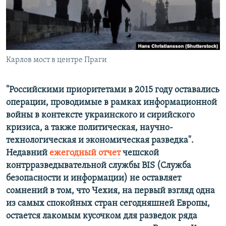
РАСПИСАНИЕ ВЕЩАНИЯ
ПОДПИШИТЕСЬ НА РАССЫЛКУ
СОЦИАЛЬНЫЕ СЕТИ
Карлов мост в центре Праги
"Российскими приоритетами в 2015 году оставались
операции, проводимые в рамках информационной
войны в контексте украинского и сирийского
Все сайты РСЕ/РС
кризиса, а также политическая, научно-
технологическая и экономическая разведка".
Недавний
ежегодный отчет
чешской
контрразведывательной службы
BIS
(Служба
безопасности и информации) не оставляет
сомнений в том, что Чехия, на первый взгляд одна
из самых спокойных стран сегодняшней Европы,
остается лакомым кусочком для разведок ряда