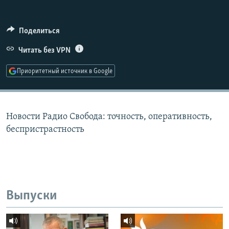
РАСПИСАНИЕ ВЕЩАНИЯ
ПОДПИШИТЕСЬ НА РАССЫЛКУ
Поделиться
Читать без VPN
СОЦИАЛЬНЫЕ СЕТИ
Приоритетный источник в Google
Новости Радио Свобода: точность, оперативность,
Все сайты РСЕ/РС
беспристрастность
Выпуски