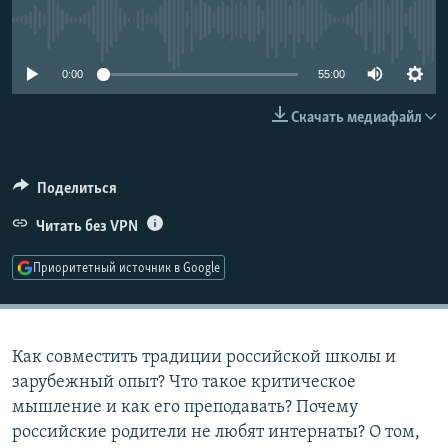
РАСПИСАНИЕ ВЕЩАНИЯ
No media source currently available
ПОДПИШИТЕСЬ НА РАССЫЛКУ
0:00
55:00
СОЦИАЛЬНЫЕ СЕТИ
Скачать медиафайл
Поделиться
Читать без VPN
Все сайты РСЕ/РС
Приоритетный источник в Google
Как совместить традиции российской школы и
зарубежный опыт? Что такое критическое
мышление и как его преподавать? Почему
российские родители не любят интернаты? О том,