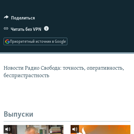
РАСПИСАНИЕ ВЕЩАНИЯ
ПОДПИШИТЕСЬ НА РАССЫЛКУ
Поделиться
Читать без VPN
СОЦИАЛЬНЫЕ СЕТИ
Приоритетный источник в Google
Новости Радио Свобода: точность, оперативность,
Все сайты РСЕ/РС
беспристрастность
Выпуски