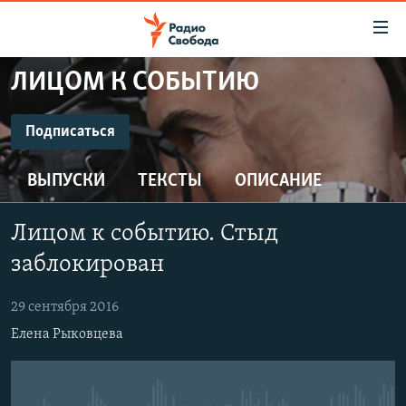
Ссылки
для
упрощенного
ЛИЦОМ К СОБЫТИЮ
ПРОГРАММЫ
доступа
ПОДКАСТЫ
Подписаться
Вернуться
к
ПОДПИСАТЬСЯ
АВТОРСКИЕ ПРОЕКТЫ
основному
ВЫПУСКИ
ТЕКСТЫ
ОПИСАНИЕ
ЦИТАТЫ СВОБОДЫ
содержанию
CastBox
Вернутся
МНЕНИЯ
Лицом к событию. Стыд
к
КУЛЬТУРА
заблокирован
главной
Подписаться
навигации
IDEL.РЕАЛИИ
29 сентября 2016
Вернутся
КАВКАЗ.РЕАЛИИ
Елена Рыковцева
к
СЕВЕР.РЕАЛИИ
поиску
СИБИРЬ.РЕАЛИИ