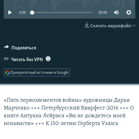
РАСПИСАНИЕ ВЕЩАНИЯ
0:00
55:00
ПОДПИШИТЕСЬ НА РАССЫЛКУ
Скачать медиафайл
СОЦИАЛЬНЫЕ СЕТИ
Поделиться
Читать без VPN
Приоритетный источник в Google
Все сайты РСЕ/РС
«Пять первоэлементов войны» художницы Дарьи
Марченко +++ Петербургский Квирфест-2016 +++ О
книге Антуана Лейриса «Вы не дождетесь моей
ненависти» +++ К 150-летию Герберта Уэллса