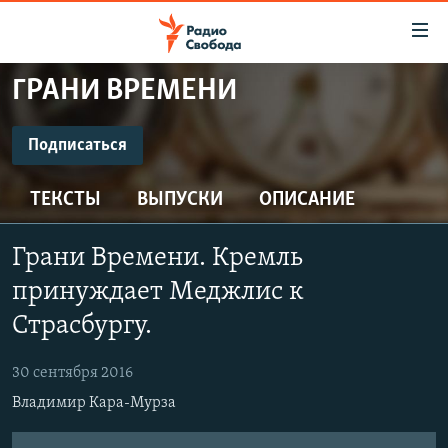
Ссылки
для
упрощенного
ГРАНИ ВРЕМЕНИ
ПРОГРАММЫ
доступа
ПОДКАСТЫ
Подписаться
Вернуться
к
ПОДПИСАТЬСЯ
АВТОРСКИЕ ПРОЕКТЫ
основному
ТЕКСТЫ
ВЫПУСКИ
ОПИСАНИЕ
ЦИТАТЫ СВОБОДЫ
содержанию
Spotify
Вернутся
МНЕНИЯ
Грани Времени. Кремль
к
КУЛЬТУРА
принуждает Меджлис к
главной
CastBox
навигации
IDEL.РЕАЛИИ
Страсбургу.
Вернутся
КАВКАЗ.РЕАЛИИ
Подписаться
к
30 сентября 2016
СЕВЕР.РЕАЛИИ
поиску
Владимир Кара-Мурза
СИБИРЬ.РЕАЛИИ