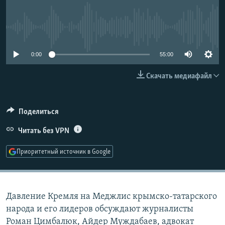
РАСПИСАНИЕ ВЕЩАНИЯ
ПОДПИШИТЕСЬ НА РАССЫЛКУ
No media source currently available
СОЦИАЛЬНЫЕ СЕТИ
0:00
55:00
Скачать медиафайл
Поделиться
Все сайты РСЕ/РС
Читать без VPN
Приоритетный источник в Google
Давление Кремля на Меджлис крымско-татарского
народа и его лидеров обсуждают журналисты
Роман Цимбалюк, Айдер Муждабаев, адвокат