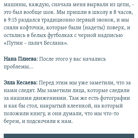
машины, каждую, сначала меня вырвали из цепи, -
это был вообще шок. Мы пришли в школу в 8 часов,
в 9:15 раздался традиционно первый звонок, и мы
сняли кофточки, которые были (надеты) поверх, и
остались в белых футболках с черной надписью
«Путин – палач Беслана».
Нана Плиева:
После этого у вас начались
проблемы...
Элла Кесаева:
Перед этим мы уже заметили, что за
нами следят. Мы заметили лица, которые следили
за нашими движениями. Там же есть фотографии
Гость недели – Элла Кесаева
EMBED
SHARE
и как бы стол, накрытый клеенкой, на который
by
Радио Свобода
положили книгу, и они думали, что мы что-то
берем, и подскочили к нам.