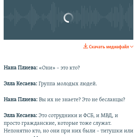
No media source currently available
0:00
0:12:25
Скачать медиафайл
EMBED
SHARE
Нана Плиева:
«Они» – это кто?
Элла Кесаева:
Группа молодых людей.
Нана Плиева:
Вы их не знаете? Это не бесланцы?
Элла Кесаева:
Это сотрудники и ФСБ, и МВД, и
просто гражданские, которые тоже служат.
Непонятно кто, но они при них были – титушки или