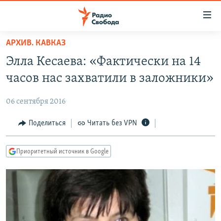
Ссылки
для
упрощенного
АРХИВ. КАВКАЗ
ПРОГРАММЫ
доступа
Элла Кесаева: «Фактически на 14
ПОДКАСТЫ
Вернуться
часов нас захватили в заложники»
к
АВТОРСКИЕ ПРОЕКТЫ
основному
06 сентября 2016
ЦИТАТЫ СВОБОДЫ
содержанию
Вернутся
МНЕНИЯ
Поделиться
Читать без VPN
к
КУЛЬТУРА
главной
Приоритетный источник в Google
навигации
IDEL.РЕАЛИИ
Вернутся
КАВКАЗ.РЕАЛИИ
к
СЕВЕР.РЕАЛИИ
поиску
СИБИРЬ.РЕАЛИИ