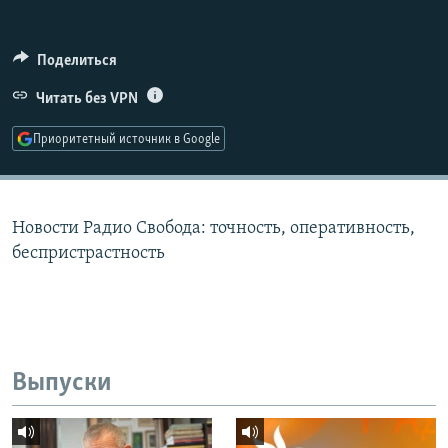
РАСПИСАНИЕ ВЕЩАНИЯ
ПОДПИШИТЕСЬ НА РАССЫЛКУ
Поделиться
Читать без VPN
СОЦИАЛЬНЫЕ СЕТИ
Приоритетный источник в Google
Новости Радио Свобода: точность, оперативность,
Все сайты РСЕ/РС
беспристрастность
Выпуски