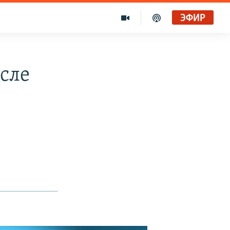
ЭФИР
сле