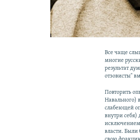
Все чаще слы
многие русски
результат ду
отзовисты" в
Повторить оп
Навального) 
слабеющей оп
внутри себя)
исключением 
власти. Были 
свою фракци