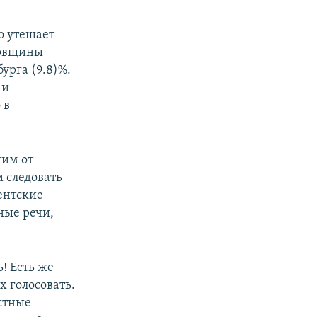
о утешает
ковщины
урга (9.8)%.
 и
 в
шим от
и следовать
ентские
ные речи,
! Есть же
х голосовать.
стные