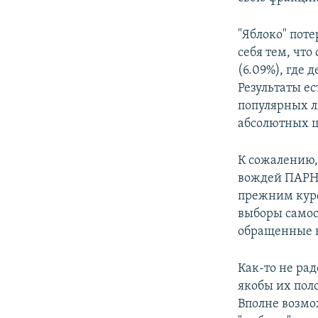
"Яблоко" пот
себя тем, чт
(6.09%), где 
Результаты ес
популярных ли
абсолютных ц
К сожалению,
вождей ПАРНА
прежним курс
выборы самос
обращенные в
Как-то не рад
якобы их пол
Вполне возмо