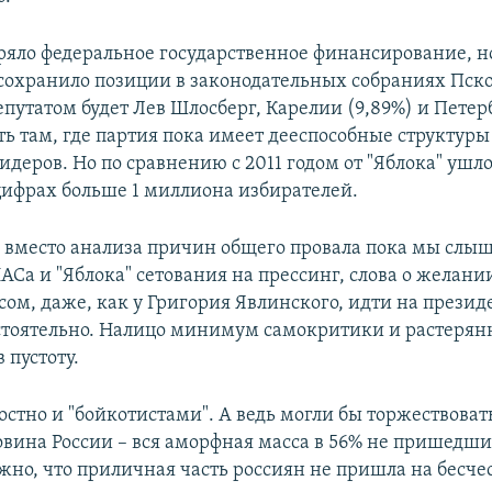
еряло федеральное государственное финансирование, н
о сохранило позиции в законодательных собраниях Пс
депутатом будет Лев Шлосберг, Карелии (9,89%) и Петерб
ть там, где партия пока имеет дееспособные структуры
деров. Но по сравнению с 2011 годом от "Яблока" ушло
ифрах больше 1 миллиона избирателей.
 вместо анализа причин общего провала пока мы слы
Са и "Яблока" сетования на прессинг, слова о желани
ом, даже, как у Григория Явлинского, идти на презид
тоятельно. Налицо минимум самокритики и растерян
 пустоту.
остно и "бойкотистами". А ведь могли бы торжествовать
овина России – вся аморфная масса в 56% не пришедши
жно, что приличная часть россиян не пришла на бесче