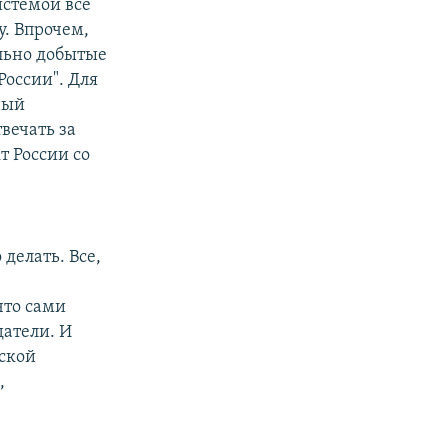
истемой все
у. Впрочем,
ально добытые
оссии". Для
ный
вечать за
 России со
делать. Все,
что сами
датели. И
ской
,