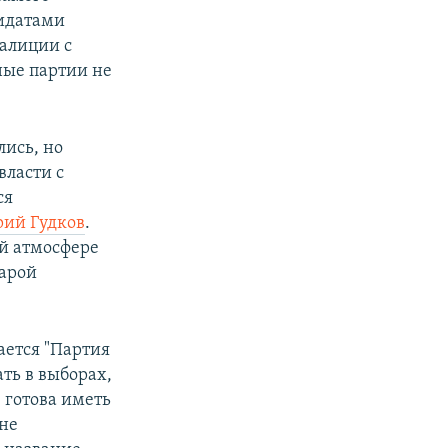
идатами
оалиции с
ные партии не
ись, но
власти с
ся
рий Гудков
.
ой атмосфере
тарой
ается "Партия
ть в выборах,
 готова иметь
 не