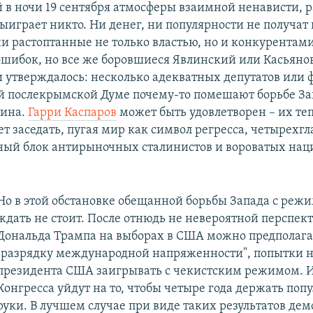
 в ночи 19 сентября атмосферы взаимной ненависти, 
выиграет никто. Ни денег, ни популярности не получат
ни растоптанные не только властью, но и конкурентами
шибок, но все же боровшиеся Явлинский или Касьяно
 утверждалось: несколько адекватных депутатов или 
 послекрымской Думе почему-то помешают борьбе За
ина.
Гарри Каспаров
может быть удовлетворен – их теп
ет заседать, пугая мир как символ регресса, четырехгл
ный блок антирыночных сталинистов и вороватых нац
Но в этой обстановке обещанной борьбы Запада с реж
ждать не стоит. После отнюдь не невероятной перспек
Дональда Трампа на выборах в США можно предполага
"разрядку международной напряженности", попытки н
президента США заигрывать с чекистским режимом. И
Конгресса уйдут на то, чтобы четыре года держать попу
руки. В лучшем случае при виде таких результатов де