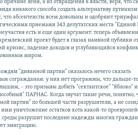
о причине лени, а из отвращения к власти, веря, что с
видя никакого способа создать альтернативу путинизм
т, что абсентеисты всем довольны и одобряют триумф
гическими приемами 343 депутатских места "Единой Р
неучастия есть и еще один аргумент: теперь объявлен
кремлевский проект будет в глазах наивной публики от
й кризис, падение доходов и углубляющийся конфликт
зованным миром.
вождям "диванной партии" оказалось нечего сказать
ым согражданам: у них нет программы, что дальше-то 
лышим, – это призывы добить "сектантское" "Яблоко" и
пособный" ПАРНАС. Когда звучат такие речи, понятно, 
ной партии" по большей части разрушители, а не сози
 ими уничтожение остатков хоть какой-то проевропей
 среды разрушит последние надежды многих граждан
ет эмиграцию.