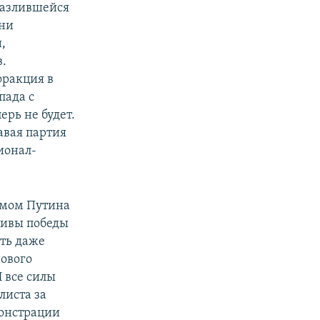
разлившейся
 ни
,
в.
фракция в
пада с
ерь не будет.
авая партия
ионал-
имом Путина
тивы победы
ть даже
ового
 все силы
листа за
монстрации