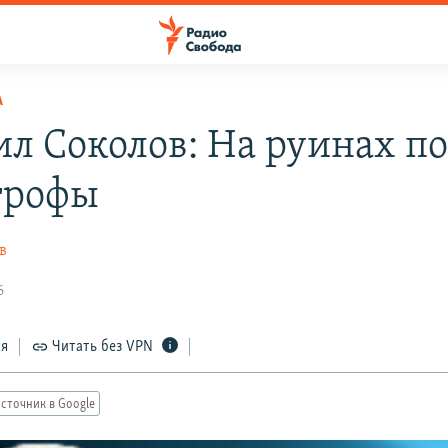
А
л Соколов: На руинах по
трофы
в
6
ся
Читать без VPN
сточник в Google