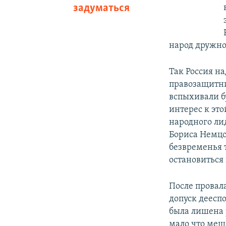
задуматься
народ дружно 
Так Россия н
правозащитни
вспыхивали б
интерес к эт
народного ли
Бориса Немцо
безвременья т
остановиться 
После провал
допуск деесп
была лишена 
мало что меш