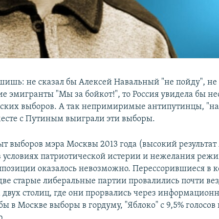
шишь: не сказал бы Алексей Навальный "не пойду", не
е эмигранты "Мы за бойкот!", то Россия увидела бы н
мских выборов. А так непримиримые антипутинцы, "н
месте с Путиным выиграли эти выборы.
ыт выборов мэра Москвы 2013 года (высокий результат
в условиях патриотической истерии и нежелания режи
позиции оказалось невозможно. Перессорившиеся в к
 две старые либеральные партии провалились почти вез
двух столиц, где они прорвались через информацион
бы в Москве выборы в гордуму, "Яблоко" с 9,5% голосов
ю.