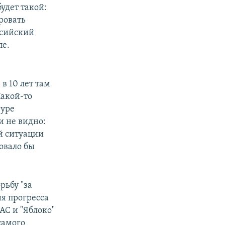
удет такой:
ровать
оссийский
пе.
в 10 лет там
Какой-то
гуре
и не видно:
й ситуации
довало бы
рьбу "за
я прогресса
АС и "Яблоко"
самого