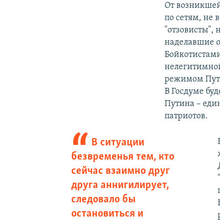
От возникшей
по сетям, не 
"отзовисты", 
наделавшие о
Бойкотистами
нелегитимной
режимом Пут
В Госдуме буд
Путина – еди
патриотов.
В ситуации
безвременья тем, кто
сейчас взаимно друг
друга аннигилирует,
следовало бы
остановиться и