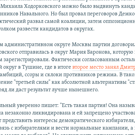
 Михаила Ходорковского можно было выдвинуть канд
онников Навального. Но был провал переговоров Демк
актический развал самой коалиции, затем оппозицион
толком развести кандидатов в округах.
м административном округе Москвы партии договорил
вского отправилась в округ Мария Баронова, которую 
м зарегистрировали. Фактически согласованным остал
 округ в Тушине, где в итоге
второе место занял Дмит
т амбиций, ссоры и склоки противников режима. В так
ение "третьей силы" как абсолютной альтернативы "с
ряд ли даст результат лучше нынешнего.
льный уверенно пишет: "Есть такая партия! Она назыв
она незаконно ликвидирована и ей запрещено участвова
т представить интересы демократического избирателя,
вязь с избирателями и вести нормальные кампании, а