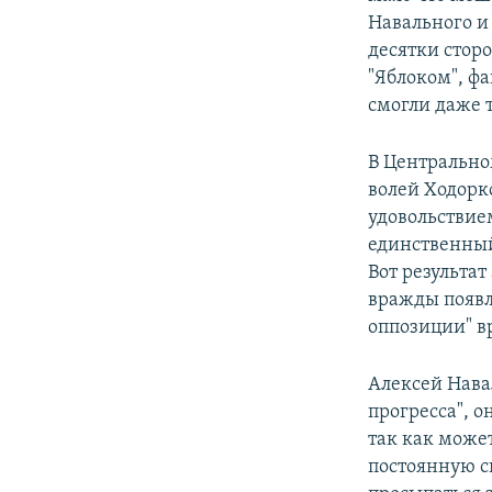
Навального и
десятки стор
"Яблоком", ф
смогли даже 
В Центрально
волей Ходорко
удовольствие
единственный
Вот результа
вражды появл
оппозиции" в
Алексей Нава
прогресса", 
так как може
постоянную с