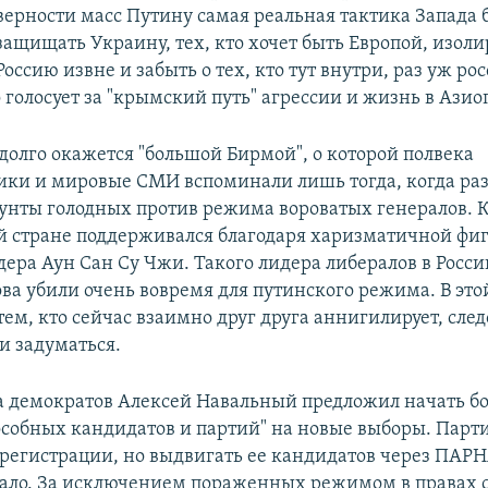
верности масс Путину самая реальная тактика Запада б
защищать Украину, тех, кто хочет быть Европой, изоли
Россию извне и забыть о тех, кто тут внутри, раз уж р
голосует за "крымский путь" агрессии и жизнь в Азио
адолго окажется "большой Бирмой", о которой полвека
ки и мировые СМИ вспоминали лишь тогда, когда раз 
унты голодных против режима вороватых генералов. 
ой стране поддерживался благодаря харизматичной фи
дера Аун Сан Су Чжи. Такого лидера либералов в Росси
ва убили очень вовремя для путинского режима. В это
ем, кто сейчас взаимно друг друга аннигилирует, сле
и задуматься.
а демократов Алексей Навальный предложил начать бо
особных кандидатов и партий" на новые выборы. Парти
регистрации, но выдвигать ее кандидатов через ПАРН
ало. За исключением пораженных режимом в правах 