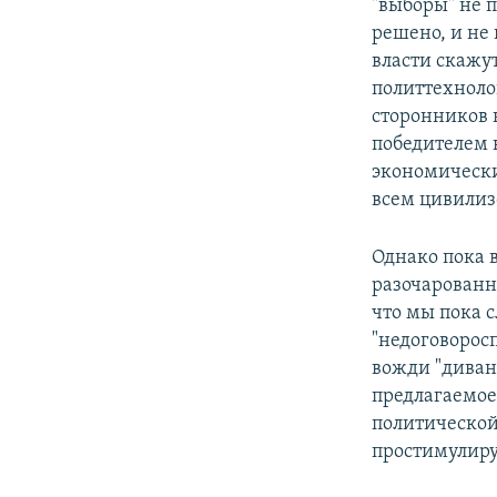
"выборы" не п
решено, и не 
власти скажу
политтехноло
сторонников 
победителем 
экономически
всем цивили
Однако пока 
разочарованн
что мы пока с
"недоговорос
вожди "диван
предлагаемое
политической
простимулиру