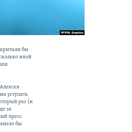
 кричали бы
есколько иной
аши
 Алексея
ма уступать
оторый раз (и
де за
ный пресс
 имело бы