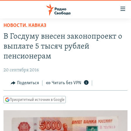
Ссылки
для
упрощенного
НОВОСТИ. КАВКАЗ
ПРОГРАММЫ
доступа
В Госдуму внесен законопроект о
ПОДКАСТЫ
Вернуться
выплате 5 тысяч рублей
к
АВТОРСКИЕ ПРОЕКТЫ
пенсионерам
основному
ЦИТАТЫ СВОБОДЫ
содержанию
20 сентября 2016
Вернутся
МНЕНИЯ
к
Поделиться
Читать без VPN
КУЛЬТУРА
главной
навигации
IDEL.РЕАЛИИ
Приоритетный источник в Google
Вернутся
КАВКАЗ.РЕАЛИИ
к
СЕВЕР.РЕАЛИИ
поиску
СИБИРЬ.РЕАЛИИ