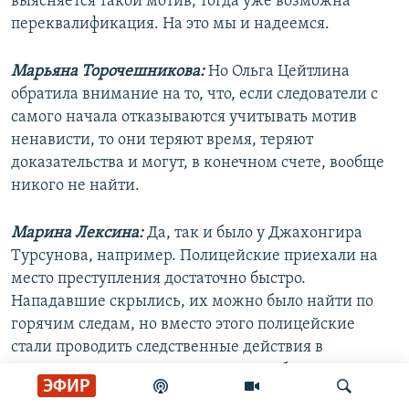
выясняется такой мотив, тогда уже возможна
переквалификация. На это мы и надеемся.
Марьяна Торочешникова:
Но Ольга Цейтлина
обратила внимание на то, что, если следователи с
самого начала отказываются учитывать мотив
ненависти, то они теряют время, теряют
доказательства и могут, в конечном счете, вообще
никого не найти.
Марина Лексина:
Да, так и было у Джахонгира
Турсунова, например. Полицейские приехали на
место преступления достаточно быстро.
Нападавшие скрылись, их можно было найти по
горячим следам, но вместо этого полицейские
стали проводить следственные действия в
отношении конкретного человека - брата
ЭФИР
Джахонгира, который был на месте преступления