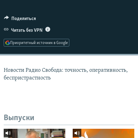
РАСПИСАНИЕ ВЕЩАНИЯ
ПОДПИШИТЕСЬ НА РАССЫЛКУ
Поделиться
Читать без VPN
СОЦИАЛЬНЫЕ СЕТИ
Приоритетный источник в Google
Новости Радио Свобода: точность, оперативность,
Все сайты РСЕ/РС
беспристрастность
Выпуски